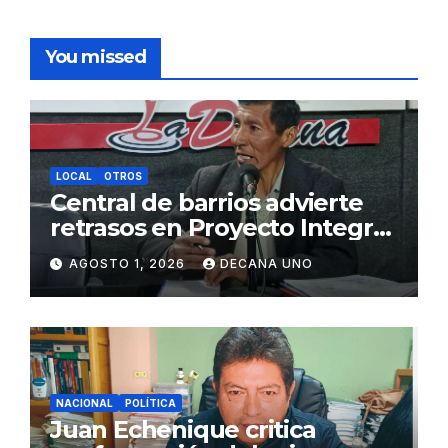
You missed
LOCAL
OTROS
Central de barrios advierte
retrasos en Proyecto Integral
de Agua y Alcantarillado para
AGOSTO 1, 2026
DECANA UNO
Juliaca
NACIONAL
POLÍTICA
Juan Echenique critica