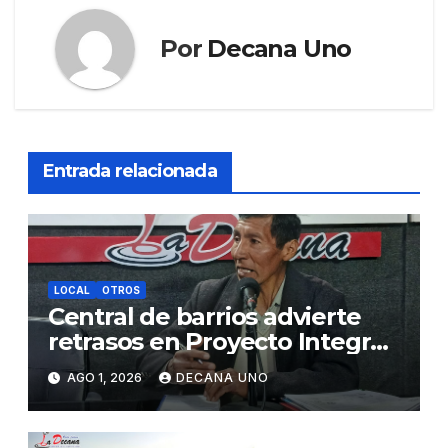
Por
Decana Uno
Entrada relacionada
LOCAL
OTROS
Central de barrios advierte
retrasos en Proyecto Integral
de Agua y Alcantarillado para
AGO 1, 2026
DECANA UNO
Juliaca