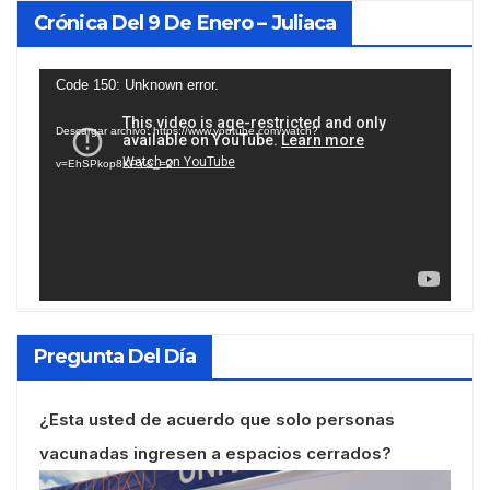
Crónica Del 9 De Enero – Juliaca
Reproductor
Code 150: Unknown error.
de
Descargar archivo: https://www.youtube.com/watch?
vídeo
v=EhSPkop8KPY&_=2
Pregunta Del Día
¿Esta usted de acuerdo que solo personas
vacunadas ingresen a espacios cerrados?