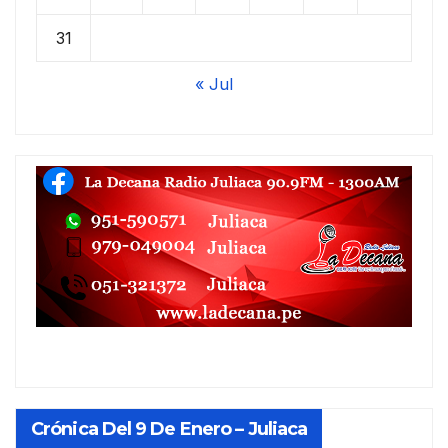
31
« Jul
Crónica Del 9 De Enero – Juliaca