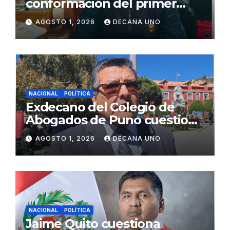
conformación del primer
gabinete ministerial de Keiko
AGOSTO 1, 2026
DECANA UNO
Fujimori
NACIONAL
POLÍTICA
Exdecano del Colegio de
Abogados de Puno cuestiona
propuestas sobre seguridad
AGOSTO 1, 2026
DECANA UNO
ciudadana
NACIONAL
POLÍTICA
Jaime Quito cuestiona