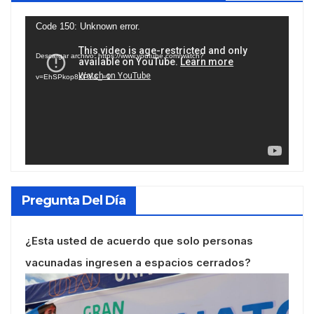
Reproductor
Code 150: Unknown error.
de
Descargar archivo: https://www.youtube.com/watch?
vídeo
v=EhSPkop8KPY&_=1
Pregunta Del Día
¿Esta usted de acuerdo que solo personas
vacunadas ingresen a espacios cerrados?