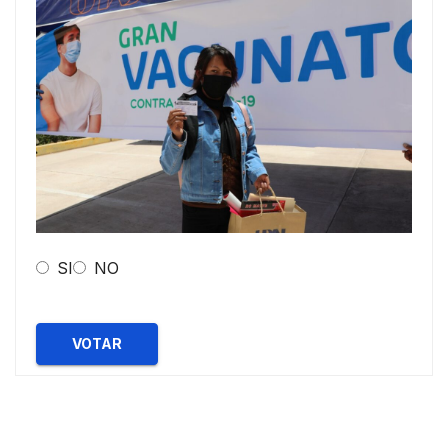
SI
NO
VOTAR