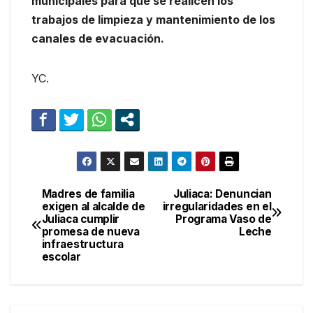
municipales para que se realicen los
trabajos de limpieza y mantenimiento de los
canales de evacuación.
YC.
Madres de familia
Juliaca: Denuncian
Navegación
exigen al alcalde de
irregularidades en el
Juliaca cumplir
Programa Vaso de
de
promesa de nueva
Leche
infraestructura
entradas
escolar