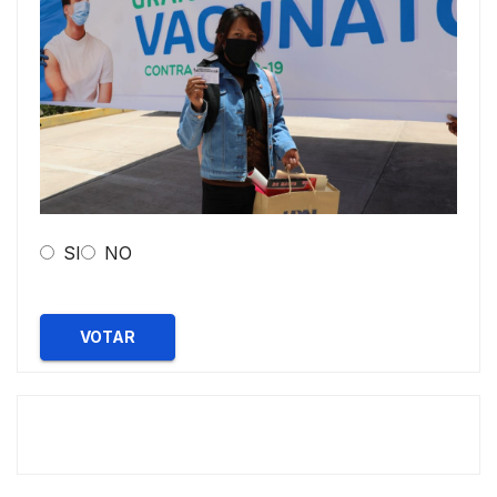
SI
NO
VOTAR