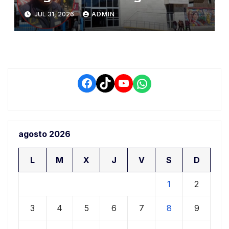
representantes del Comité
JUL 31, 2026
ADMIN
de Seguridad y Salud en el
Trabajo
Facebook
TikTok
YouTube
WhatsApp
agosto 2026
L
M
X
J
V
S
D
1
2
3
4
5
6
7
8
9