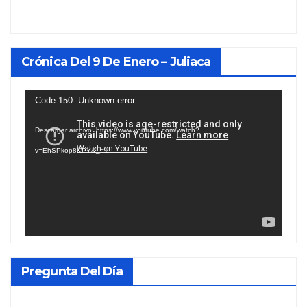
Crónica Del 9 De Enero – Juliaca
Reproductor
Code 150: Unknown error.
de
Descargar archivo: https://www.youtube.com/watch?
vídeo
v=EhSPkop8KPY&_=1
Pregunta Del Día