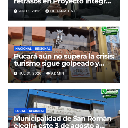
retrasos en Proyecto Integral
de Agua y Alcantarillado para
AGO 1, 2026
DECANA UNO
Juliaca
NACIONAL
REGIONAL
Pucará aún no supera la crisis:
turismo sigue golpeado y
alcaldesa exige al nuevo
JUL 31, 2026
ADMIN
Gobierno fondos para obras
paralizadas
LOCAL
REGIONAL
Municipalidad de San Román
elegirá este 3 de agosto a