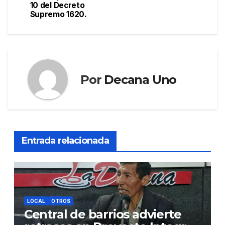
entradas
10 del Decreto
Supremo 1620.
Por
Decana Uno
Entrada relacionada
LOCAL
OTROS
Central de barrios advierte