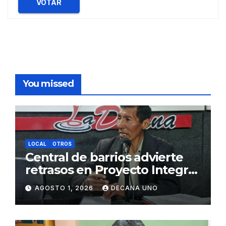
VOTAR
You missed
LOCAL
OTROS
Central de barrios advierte
retrasos en Proyecto Integral
de Agua y Alcantarillado para
AGOSTO 1, 2026
DECANA UNO
Juliaca