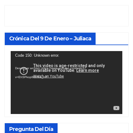
Crónica Del 9 De Enero – Juliaca
Reproductor
Code 150: Unknown error.
de
Descargar archivo: https://www.youtube.com/watch?
vídeo
v=EhSPkop8KPY&_=2
Pregunta Del Día