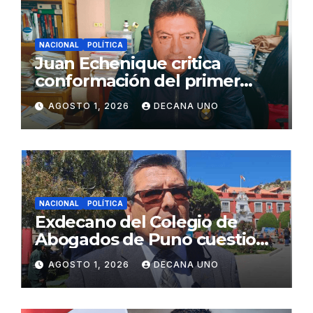
NACIONAL
POLÍTICA
Juan Echenique critica
conformación del primer
gabinete ministerial de Keiko
AGOSTO 1, 2026
DECANA UNO
Fujimori
NACIONAL
POLÍTICA
Exdecano del Colegio de
Abogados de Puno cuestiona
propuestas sobre seguridad
AGOSTO 1, 2026
DECANA UNO
ciudadana