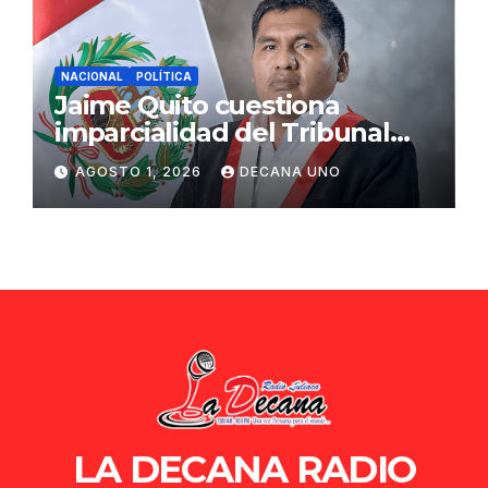
NACIONAL
POLÍTICA
Jaime Quito cuestiona
imparcialidad del Tribunal
Constitucional tras liberación
AGOSTO 1, 2026
DECANA UNO
de Ollanta Humala
LA DECANA RADIO