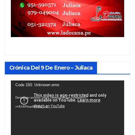
Crónica Del 9 De Enero – Juliaca
Reproductor
Code 150: Unknown error.
de
Descargar archivo: https://www.youtube.com/watch?
vídeo
v=EhSPkop8KPY&_=1