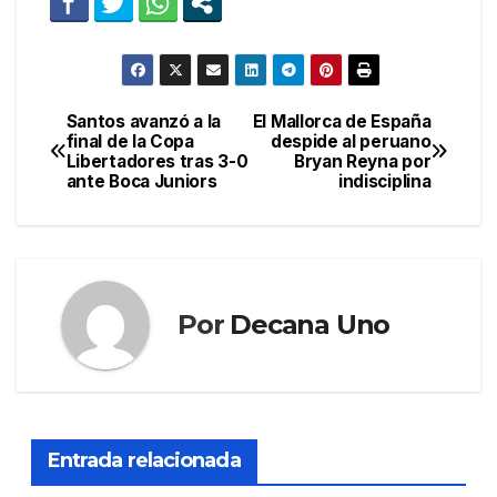
Santos avanzó a la
El Mallorca de España
Navegación
final de la Copa
despide al peruano
Libertadores tras 3-0
Bryan Reyna por
de
ante Boca Juniors
indisciplina
entradas
Por
Decana Uno
Entrada relacionada