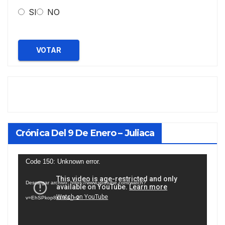
SI
NO
VOTAR
Crónica Del 9 De Enero – Juliaca
Reproductor
Code 150: Unknown error.
de
Descargar archivo: https://www.youtube.com/watch?
vídeo
v=EhSPkop8KPY&_=2