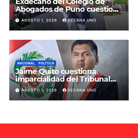
Exdecano del Colegio de
Abogados de Puno cuestiona
propuestas sobre seguridad
AGOSTO 1, 2026
DECANA UNO
ciudadana
NACIONAL
POLÍTICA
Jaime Quito cuestiona
imparcialidad del Tribunal
Constitucional tras liberación
AGOSTO 1, 2026
DECANA UNO
de Ollanta Humala