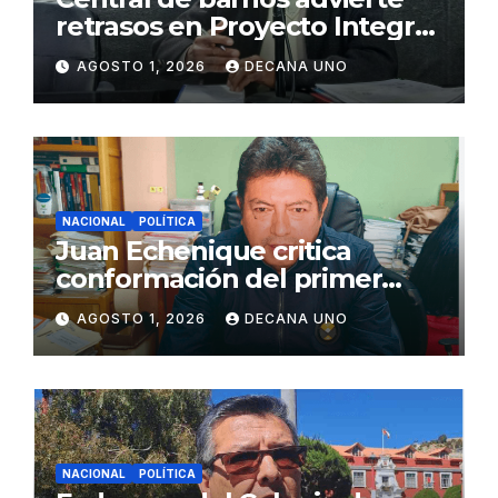
retrasos en Proyecto Integral
de Agua y Alcantarillado para
AGOSTO 1, 2026
DECANA UNO
Juliaca
NACIONAL
POLÍTICA
Juan Echenique critica
conformación del primer
gabinete ministerial de Keiko
AGOSTO 1, 2026
DECANA UNO
Fujimori
NACIONAL
POLÍTICA