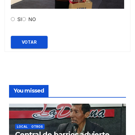
SI
NO
VOTAR
You missed
LOCAL
OTROS
Central de barrios advierte