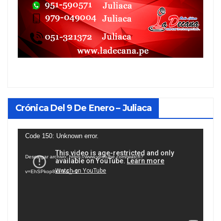
Crónica Del 9 De Enero – Juliaca
Reproductor
Code 150: Unknown error.
de
Descargar archivo: https://www.youtube.com/watch?
vídeo
v=EhSPkop8KPY&_=1