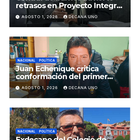
retrasos en Proyecto Integral
de Agua y Alcantarillado para
AGOSTO 1, 2026
DECANA UNO
Juliaca
NACIONAL
POLÍTICA
Juan Echenique critica
conformación del primer
gabinete ministerial de Keiko
AGOSTO 1, 2026
DECANA UNO
Fujimori
NACIONAL
POLÍTICA
Exdecano del Colegio de