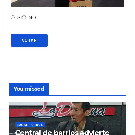
SI
NO
VOTAR
You missed
LOCAL
OTROS
Central de barrios advierte