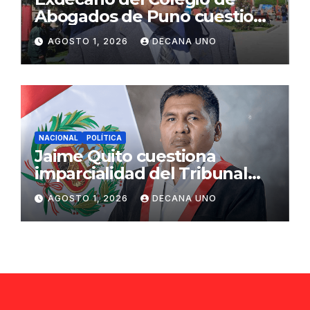
Abogados de Puno cuestiona
propuestas sobre seguridad
AGOSTO 1, 2026
DECANA UNO
ciudadana
NACIONAL
POLÍTICA
Jaime Quito cuestiona
imparcialidad del Tribunal
Constitucional tras liberación
AGOSTO 1, 2026
DECANA UNO
de Ollanta Humala