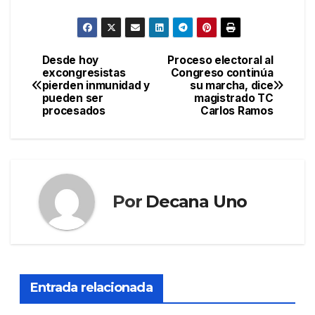
Desde hoy
Proceso electoral al
Navegación
excongresistas
Congreso continúa
pierden inmunidad y
su marcha, dice
de
pueden ser
magistrado TC
procesados
Carlos Ramos
entradas
Por
Decana Uno
Entrada relacionada