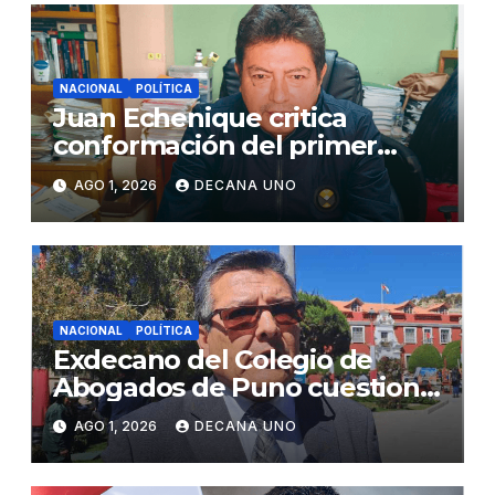
NACIONAL
POLÍTICA
Juan Echenique critica
conformación del primer
gabinete ministerial de Keiko
AGO 1, 2026
DECANA UNO
Fujimori
NACIONAL
POLÍTICA
Exdecano del Colegio de
Abogados de Puno cuestiona
propuestas sobre seguridad
AGO 1, 2026
DECANA UNO
ciudadana