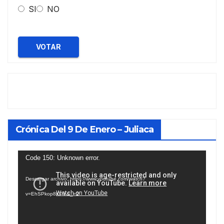
SI
NO
VOTAR
Crónica Del 9 De Enero – Juliaca
Reproductor
Code 150: Unknown error.
de
Descargar archivo: https://www.youtube.com/watch?
vídeo
v=EhSPkop8KPY&_=2