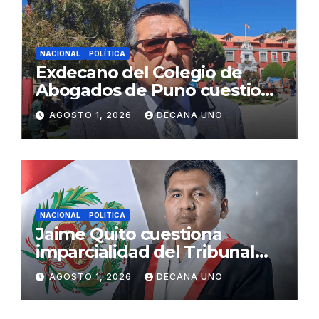
NACIONAL
POLÍTICA
Exdecano del Colegio de
Abogados de Puno cuestiona
propuestas sobre seguridad
AGOSTO 1, 2026
DECANA UNO
ciudadana
NACIONAL
POLÍTICA
Jaime Quito cuestiona
imparcialidad del Tribunal
Constitucional tras liberación
AGOSTO 1, 2026
DECANA UNO
de Ollanta Humala