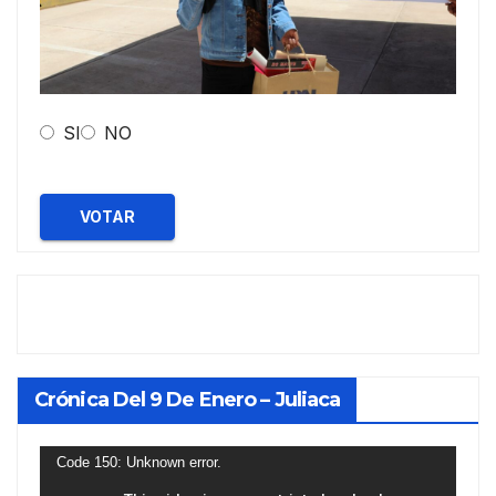
SI
NO
VOTAR
Crónica Del 9 De Enero – Juliaca
Reproductor
Code 150: Unknown error.
de