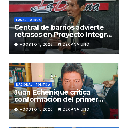
LOCAL
OTROS
Central de barrios advierte
retrasos en Proyecto Integral
de Agua y Alcantarillado para
AGOSTO 1, 2026
DECANA UNO
Juliaca
NACIONAL
POLÍTICA
Juan Echenique critica
conformación del primer
gabinete ministerial de Keiko
AGOSTO 1, 2026
DECANA UNO
Fujimori