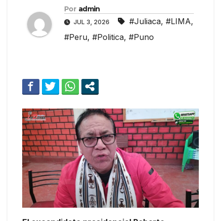
Por
admin
#Juliaca
,
#LIMA
,
JUL 3, 2026
#Peru
,
#Politica
,
#Puno