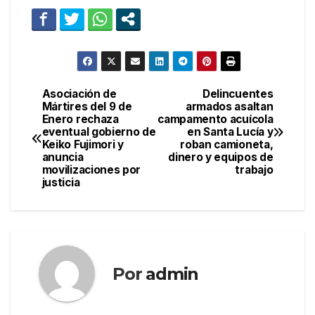
Asociación de
Delincuentes
Navegación
Mártires del 9 de
armados asaltan
Enero rechaza
campamento acuícola
de
eventual gobierno de
en Santa Lucía y
Keiko Fujimori y
roban camioneta,
entradas
anuncia
dinero y equipos de
movilizaciones por
trabajo
justicia
Por
admin