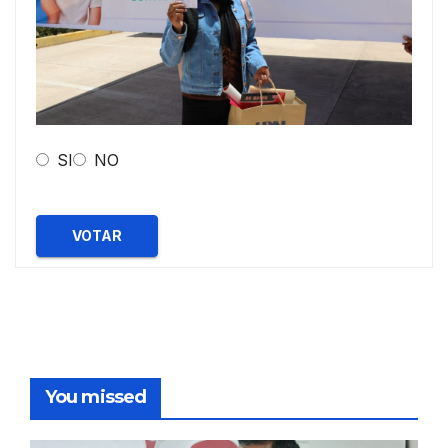
SI
NO
VOTAR
You missed