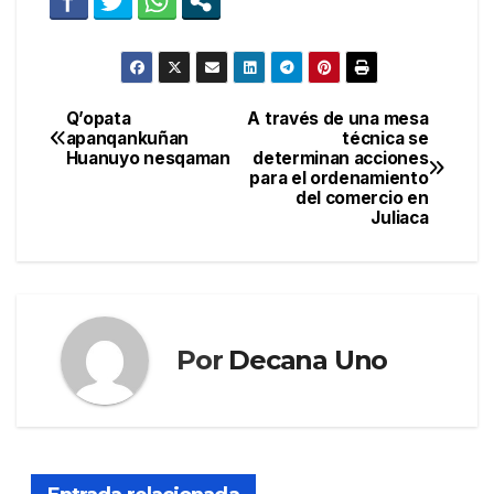
Q’opata
A través de una mesa
Navegación
apanqankuñan
técnica se
Huanuyo nesqaman
determinan acciones
de
para el ordenamiento
del comercio en
entradas
Juliaca
Por
Decana Uno