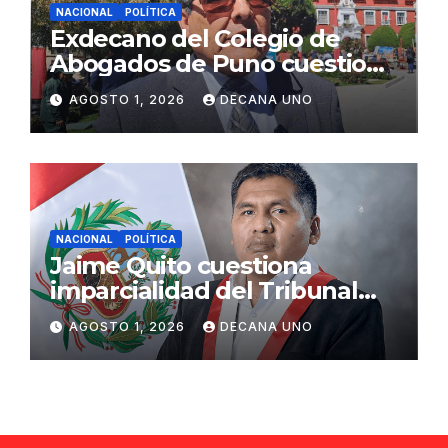
NACIONAL
POLÍTICA
Exdecano del Colegio de
Abogados de Puno cuestiona
propuestas sobre seguridad
AGOSTO 1, 2026
DECANA UNO
ciudadana
NACIONAL
POLÍTICA
Jaime Quito cuestiona
imparcialidad del Tribunal
Constitucional tras liberación
AGOSTO 1, 2026
DECANA UNO
de Ollanta Humala