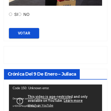
SI
NO
VOTAR
Crónica Del 9 De Enero – Juliaca
Reproductor
Code 150: Unknown error.
de
Descargar archivo: https://www.youtube.com/watch?
vídeo
v=EhSPkop8KPY&_=2