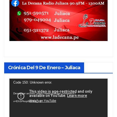
Crónica Del 9 De Enero – Juliaca
Reproductor
Code 150: Unknown error.
de
Descargar archivo: https://www.youtube.com/watch?
vídeo
v=EhSPkop8KPY&_=1