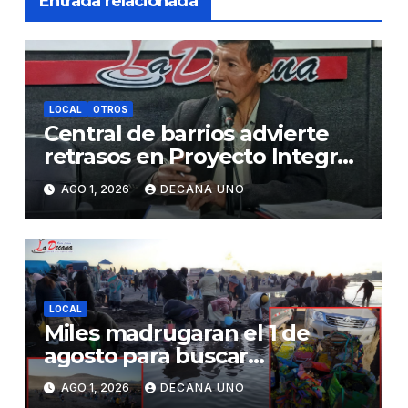
Entrada relacionada
LOCAL
OTROS
Central de barrios advierte
retrasos en Proyecto Integral
de Agua y Alcantarillado para
AGO 1, 2026
DECANA UNO
Juliaca
LOCAL
Miles madrugaran el 1 de
agosto para buscar
piedrecillas en los ríos y
AGO 1, 2026
DECANA UNO
realizar la challa por la