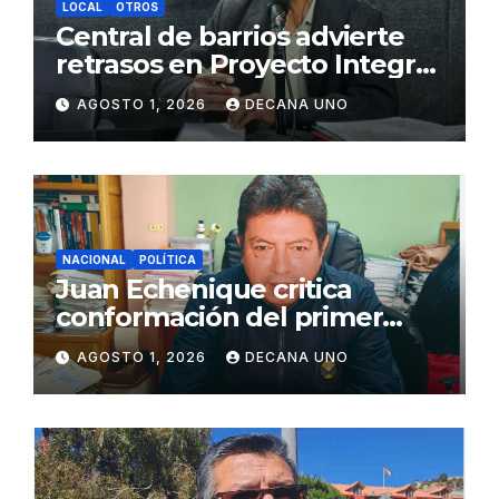
LOCAL
OTROS
Central de barrios advierte
retrasos en Proyecto Integral
de Agua y Alcantarillado para
AGOSTO 1, 2026
DECANA UNO
Juliaca
NACIONAL
POLÍTICA
Juan Echenique critica
conformación del primer
gabinete ministerial de Keiko
AGOSTO 1, 2026
DECANA UNO
Fujimori