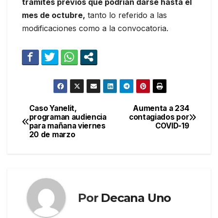
trámites previos que podrían darse hasta el
mes de octubre,
tanto lo referido a las
modificaciones como a la convocatoria.
Caso Yanelit,
Aumenta a 234
Navegación
programan audiencia
contagiados por
para mañana viernes
COVID-19
de
20 de marzo
entradas
Por
Decana Uno