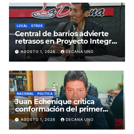
LOCAL
OTROS
Central de barrios advierte
retrasos en Proyecto Integral
de Agua y Alcantarillado para
AGOSTO 1, 2026
DECANA UNO
Juliaca
NACIONAL
POLÍTICA
Juan Echenique critica
conformación del primer
gabinete ministerial de Keiko
AGOSTO 1, 2026
DECANA UNO
Fujimori