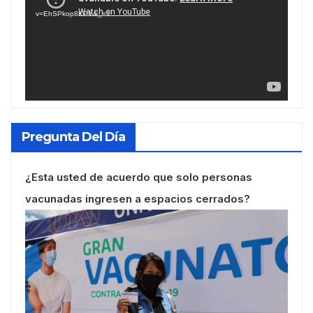
vídeo
v=EhSPkop8KPY&_=1
Pregunta Del Día
¿Esta usted de acuerdo que solo personas
vacunadas ingresen a espacios cerrados?