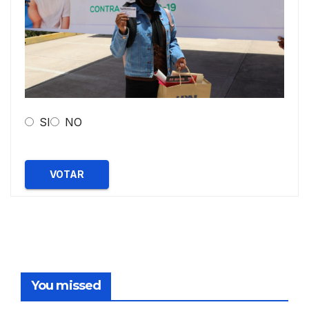
SI
NO
VOTAR
You missed