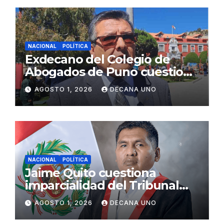
NACIONAL
POLÍTICA
Exdecano del Colegio de
Abogados de Puno cuestiona
propuestas sobre seguridad
AGOSTO 1, 2026
DECANA UNO
ciudadana
NACIONAL
POLÍTICA
Jaime Quito cuestiona
imparcialidad del Tribunal
Constitucional tras liberación
AGOSTO 1, 2026
DECANA UNO
de Ollanta Humala