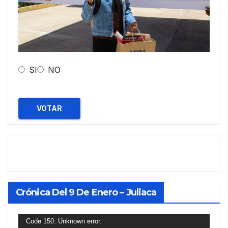
SI
NO
VOTAR
Crónica Del 9 De Enero – Juliaca
Reproductor
Code 150: Unknown error.