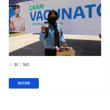
SI
NO
VOTAR