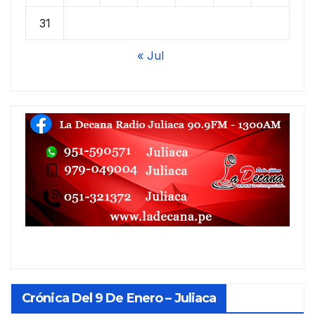
31
« Jul
Crónica Del 9 De Enero – Juliaca