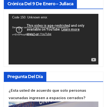
Crónica Del 9 De Enero – Juliaca
Reproductor
Code 150: Unknown error.
de
Descargar archivo: https://www.youtube.com/watch?
vídeo
v=EhSPkop8KPY&_=2
Pregunta Del Día
¿Esta usted de acuerdo que solo personas
vacunadas ingresen a espacios cerrados?