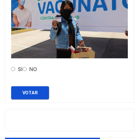
SI
NO
VOTAR