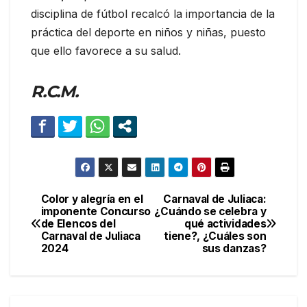
disciplina de fútbol recalcó la importancia de la
práctica del deporte en niños y niñas, puesto
que ello favorece a su salud.
R.C.M.
Color y alegría en el
Carnaval de Juliaca:
Navegación
imponente Concurso
¿Cuándo se celebra y
de Elencos del
qué actividades
de
Carnaval de Juliaca
tiene?, ¿Cuáles son
2024
sus danzas?
entradas