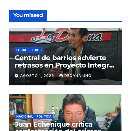
You missed
LOCAL
OTROS
Central de barrios advierte
retrasos en Proyecto Integral
de Agua y Alcantarillado para
AGOSTO 1, 2026
DECANA UNO
Juliaca
NACIONAL
POLÍTICA
Juan Echenique critica