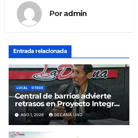
Por
admin
Entrada relacionada
LOCAL
OTROS
Central de barrios advierte
retrasos en Proyecto Integral
de Agua y Alcantarillado para
AGO 1, 2026
DECANA UNO
Juliaca