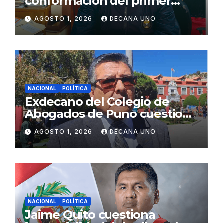
conformación del primer
gabinete ministerial de Keiko
AGOSTO 1, 2026
DECANA UNO
Fujimori
NACIONAL
POLÍTICA
Exdecano del Colegio de
Abogados de Puno cuestiona
propuestas sobre seguridad
AGOSTO 1, 2026
DECANA UNO
ciudadana
NACIONAL
POLÍTICA
Jaime Quito cuestiona