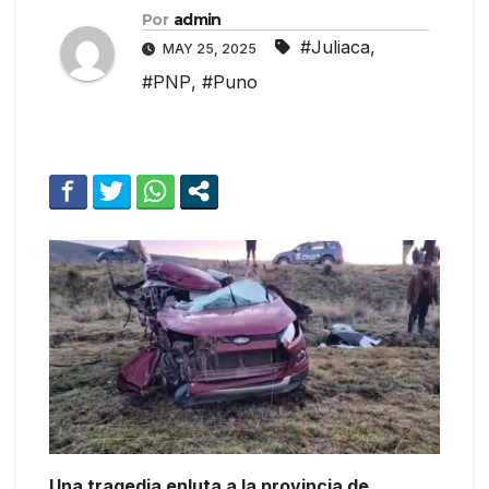
Por
admin
#Juliaca
,
MAY 25, 2025
#PNP
,
#Puno
Una tragedia enluta a la provincia de