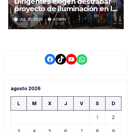
Dirigentes exigen destrabar
proyecto de iluminación en la
salida a Puno y alertan por
JUL 31, 2026
ADMIN
demora que pone en riesgo a
conductores
Facebook
TikTok
YouTube
WhatsApp
agosto 2026
L
M
X
J
V
S
D
1
2
3
4
5
6
7
8
9