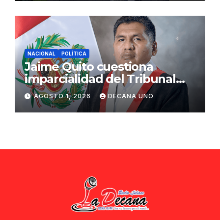
NACIONAL
POLÍTICA
Jaime Quito cuestiona
imparcialidad del Tribunal
Constitucional tras liberación
AGOSTO 1, 2026
DECANA UNO
de Ollanta Humala