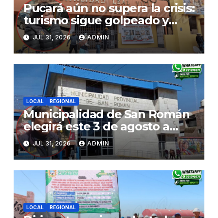
Pucará aún no supera la crisis:
turismo sigue golpeado y
alcaldesa exige al nuevo
JUL 31, 2026
ADMIN
Gobierno fondos para obras
paralizadas
LOCAL
REGIONAL
Municipalidad de San Román
elegirá este 3 de agosto a
representantes del Comité
JUL 31, 2026
ADMIN
de Seguridad y Salud en el
Trabajo
LOCAL
REGIONAL