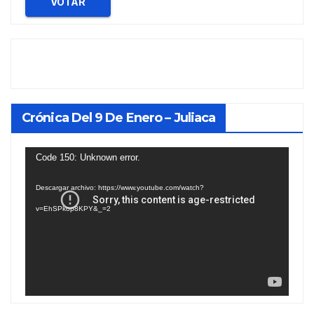
VOTAR
Crónica Del 9 De Enero – Juliaca
Reproductor
Code 150: Unknown error.
de
Descargar archivo: https://www.youtube.com/watch?
vídeo
v=EhSPkop8KPY&_=2