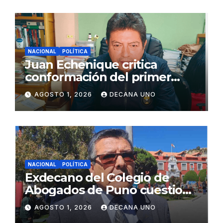
NACIONAL
POLÍTICA
Juan Echenique critica
conformación del primer
gabinete ministerial de Keiko
AGOSTO 1, 2026
DECANA UNO
Fujimori
NACIONAL
POLÍTICA
Exdecano del Colegio de
Abogados de Puno cuestiona
propuestas sobre seguridad
AGOSTO 1, 2026
DECANA UNO
ciudadana