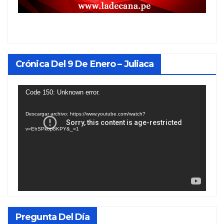
Crónica Del 9 De Enero – Juliaca
Reproductor
Code 150: Unknown error.
de
Descargar archivo: https://www.youtube.com/watch?
vídeo
v=EhSPkop8KPY&_=1
Pregunta Del Día