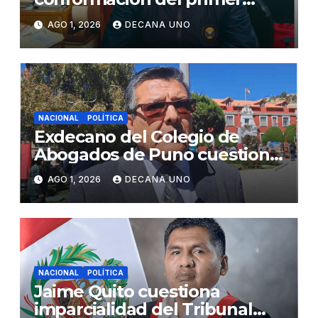
gabinete ministerial de Keiko
AGO 1, 2026
DECANA UNO
Fujimori
NACIONAL
POLÍTICA
Exdecano del Colegio de
Abogados de Puno cuestiona
propuestas sobre seguridad
AGO 1, 2026
DECANA UNO
ciudadana
NACIONAL
POLÍTICA
Jaime Quito cuestiona
imparcialidad del Tribunal