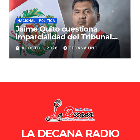
NACIONAL
POLÍTICA
Jaime Quito cuestiona
imparcialidad del Tribunal
Constitucional tras liberación
AGOSTO 1, 2026
DECANA UNO
de Ollanta Humala
LA DECANA RADIO