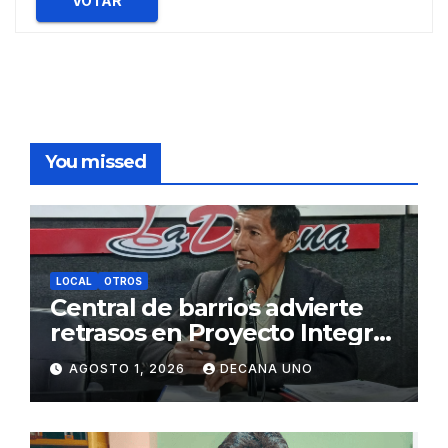
VOTAR
You missed
LOCAL
OTROS
Central de barrios advierte
retrasos en Proyecto Integral
de Agua y Alcantarillado para
AGOSTO 1, 2026
DECANA UNO
Juliaca