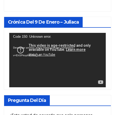
Crónica Del 9 De Enero – Juliaca
Reproductor
Code 150: Unknown error.
de
Descargar archivo: https://www.youtube.com/watch?
vídeo
v=EhSPkop8KPY&_=1
Pregunta Del Día