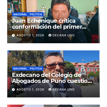
NACIONAL
POLÍTICA
Juan Echenique critica
conformación del primer
gabinete ministerial de Keiko
AGOSTO 1, 2026
DECANA UNO
Fujimori
NACIONAL
POLÍTICA
Exdecano del Colegio de
Abogados de Puno cuestiona
propuestas sobre seguridad
AGOSTO 1, 2026
DECANA UNO
ciudadana