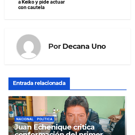
entradas
a Keiko y pide actuar
con cautela
Por
Decana Uno
Entrada relacionada
NACIONAL
POLÍTICA
Juan Echenique critica
conformación del primer