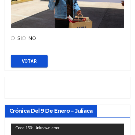
SI
NO
VOTAR
Crónica Del 9 De Enero – Juliaca
Reproductor
Code 150: Unknown error.