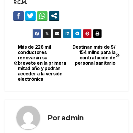
R.C.M.
Más de 228 mil
Destinan más de S/
Navegación
conductores
154 mllns para la
renovarán su
contratación de
de
brevete en la primera
personal sanitario
mitad año y podrán
entradas
acceder a la versión
electrónica
Por
admin