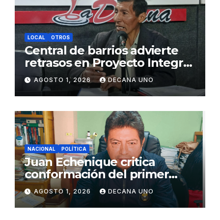
LOCAL
OTROS
Central de barrios advierte
retrasos en Proyecto Integral
de Agua y Alcantarillado para
AGOSTO 1, 2026
DECANA UNO
Juliaca
NACIONAL
POLÍTICA
Juan Echenique critica
conformación del primer
gabinete ministerial de Keiko
AGOSTO 1, 2026
DECANA UNO
Fujimori