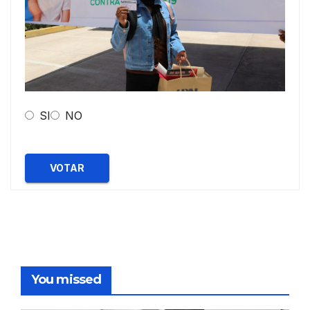
SI
NO
VOTAR
You missed