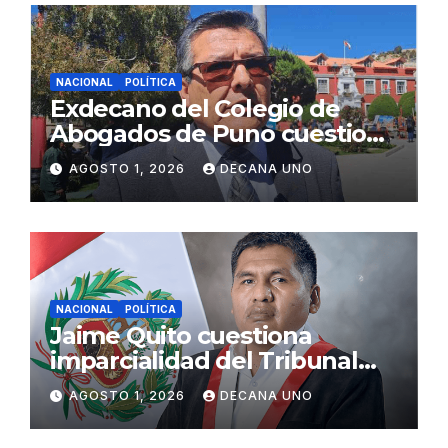
NACIONAL
POLÍTICA
Exdecano del Colegio de
Abogados de Puno cuestiona
propuestas sobre seguridad
AGOSTO 1, 2026
DECANA UNO
ciudadana
NACIONAL
POLÍTICA
Jaime Quito cuestiona
imparcialidad del Tribunal
Constitucional tras liberación
AGOSTO 1, 2026
DECANA UNO
de Ollanta Humala