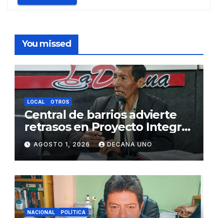
You missed
LOCAL
OTROS
Central de barrios advierte
retrasos en Proyecto Integral
de Agua y Alcantarillado para
AGOSTO 1, 2026
DECANA UNO
Juliaca
NACIONAL
POLÍTICA