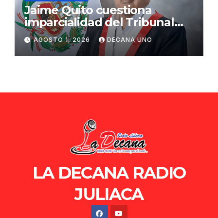
Jaime Quito cuestiona
imparcialidad del Tribunal
Constitucional tras liberación
AGOSTO 1, 2026
DECANA UNO
de Ollanta Humala
LA DECANA RADIO
JULIACA