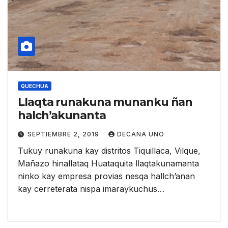
QUECHUA
Llaqta runakuna munanku ñan
halch’akunanta
SEPTIEMBRE 2, 2019
DECANA UNO
Tukuy runakuna kay distritos Tiquillaca, Vilque,
Mañazo hinallataq Huataquita llaqtakunamanta
ninko kay empresa provias nesqa hallch’anan
kay cerreterata nispa imaraykuchus…