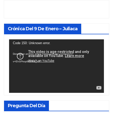
Crónica Del 9 De Enero – Juliaca
Reproductor
Code 150: Unknown error.
de
Descargar archivo: https://www.youtube.com/watch?
vídeo
v=EhSPkop8KPY&_=2
Pregunta Del Día