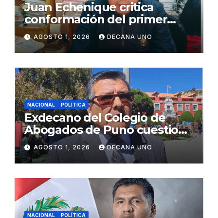
Juan Echenique critica
conformación del primer
gabinete ministerial de Keiko
AGOSTO 1, 2026
DECANA UNO
Fujimori
NACIONAL
POLÍTICA
Exdecano del Colegio de
Abogados de Puno cuestiona
propuestas sobre seguridad
AGOSTO 1, 2026
DECANA UNO
ciudadana
NACIONAL
POLÍTICA