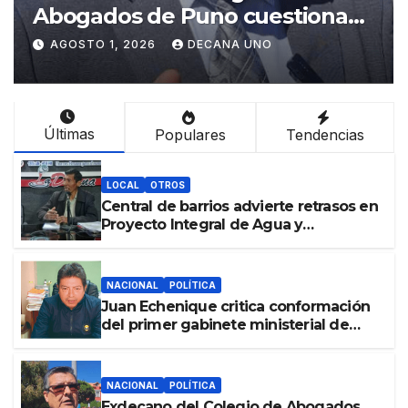
a
imparcialidad del Tribunal
Constitucional tras liberación
AGOSTO 1, 2026
DECANA UNO
de Ollanta Humala
Últimas
Populares
Tendencias
LOCAL
OTROS
Central de barrios advierte retrasos en
Proyecto Integral de Agua y
Alcantarillado para Juliaca
NACIONAL
POLÍTICA
Juan Echenique critica conformación
del primer gabinete ministerial de
Keiko Fujimori
NACIONAL
POLÍTICA
Exdecano del Colegio de Abogados