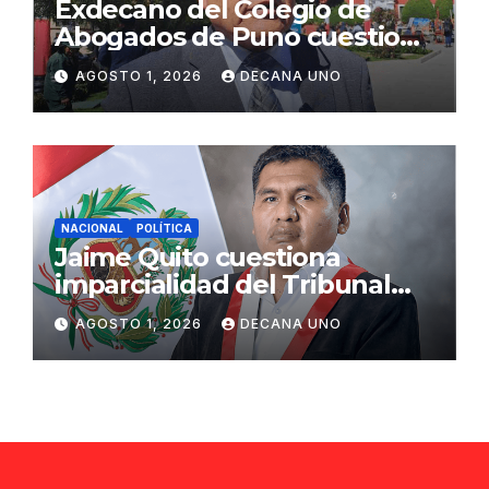
Exdecano del Colegio de
Abogados de Puno cuestiona
propuestas sobre seguridad
AGOSTO 1, 2026
DECANA UNO
ciudadana
NACIONAL
POLÍTICA
Jaime Quito cuestiona
imparcialidad del Tribunal
Constitucional tras liberación
AGOSTO 1, 2026
DECANA UNO
de Ollanta Humala