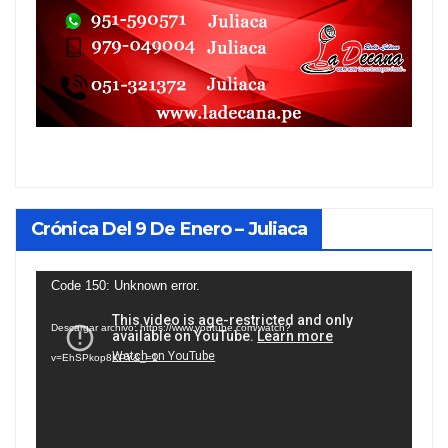
Crónica Del 9 De Enero – Juliaca
Reproductor
Code 150: Unknown error.
de
Descargar archivo: https://www.youtube.com/watch?
vídeo
v=EhSPkop8KPY&_=1