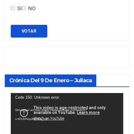
SI
NO
VOTAR
Crónica Del 9 De Enero – Juliaca
Reproductor
Code 150: Unknown error.
de
Descargar archivo: https://www.youtube.com/watch?
vídeo
v=EhSPkop8KPY&_=2