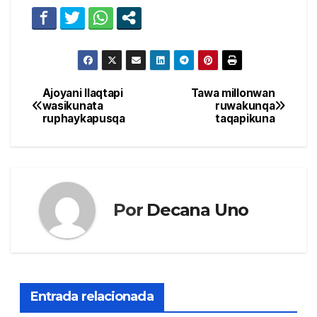
Ajoyani llaqtapi
Tawa millonwan
Navegación
wasikunata
ruwakunqa
ruphaykapusqa
taqapikuna
de
entradas
Por
Decana Uno
Entrada relacionada