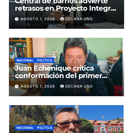
Central de barrios advierte
retrasos en Proyecto Integral
de Agua y Alcantarillado para
AGOSTO 1, 2026
DECANA UNO
Juliaca
NACIONAL
POLÍTICA
Juan Echenique critica
conformación del primer
gabinete ministerial de Keiko
AGOSTO 1, 2026
DECANA UNO
Fujimori
NACIONAL
POLÍTICA