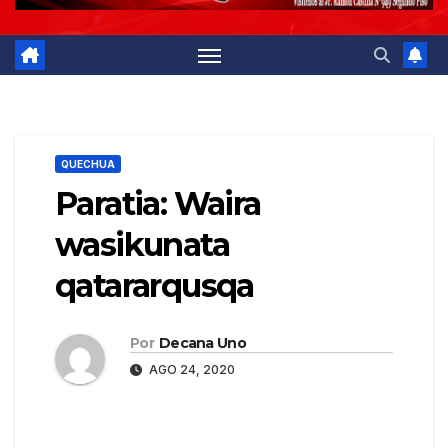
QUECHUA
Paratia: Waira
wasikunata
qatararqusqa
Por
Decana Uno
AGO 24, 2020