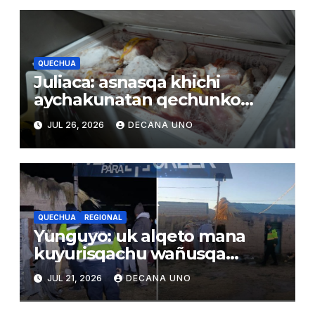
QUECHUA
Juliaca: asnasqa khichi
aychakunatan qechunko
qhatuna wasikunamanta
JUL 26, 2026
DECANA UNO
QUECHUA
REGIONAL
Yunguyo: uk alqeto mana
kuyurisqachu wañusqa
uywaqnimpaq larunmanta
JUL 21, 2026
DECANA UNO