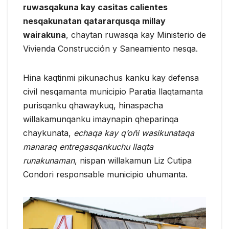
ruwasqakuna kay casitas calientes
nesqakunatan qatararqusqa millay
wairakuna
, chaytan ruwasqa kay Ministerio de
Vivienda Construcción y Saneamiento nesqa.
Hina kaqtinmi pikunachus kanku kay defensa
civil nesqamanta municipio Paratia llaqtamanta
purisqanku qhawaykuq, hinaspacha
willakamunqanku imaynapin qheparinqa
chaykunata,
echaqa kay q’oñi wasikunataqa
manaraq entregasqankuchu llaqta
runakunaman
, nispan willakamun Liz Cutipa
Condori responsable municipio uhumanta.