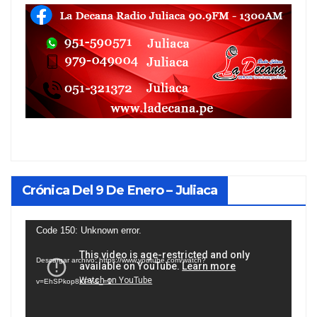
Crónica Del 9 De Enero – Juliaca
Reproductor
Code 150: Unknown error.
de
Descargar archivo: https://www.youtube.com/watch?
vídeo
v=EhSPkop8KPY&_=1