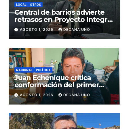
LOCAL
OTROS
Central de barrios advierte
retrasos en Proyecto Integral
de Agua y Alcantarillado para
AGOSTO 1, 2026
DECANA UNO
Juliaca
NACIONAL
POLÍTICA
Juan Echenique critica
conformación del primer
gabinete ministerial de Keiko
AGOSTO 1, 2026
DECANA UNO
Fujimori