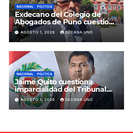
NACIONAL
POLÍTICA
Exdecano del Colegio de
Abogados de Puno cuestiona
propuestas sobre seguridad
AGOSTO 1, 2026
DECANA UNO
ciudadana
NACIONAL
POLÍTICA
Jaime Quito cuestiona
imparcialidad del Tribunal
Constitucional tras liberación
AGOSTO 1, 2026
DECANA UNO
de Ollanta Humala