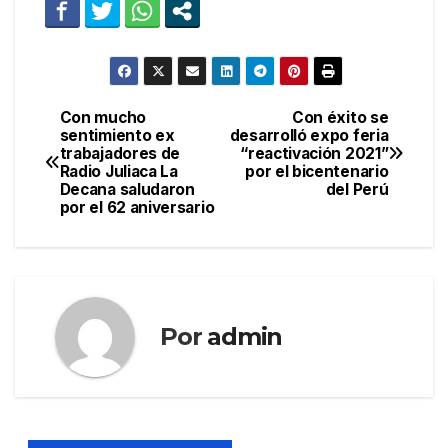
Con mucho
Con éxito se
Navegación
sentimiento ex
desarrolló expo feria
trabajadores de
“reactivación 2021”
de
Radio Juliaca La
por el bicentenario
Decana saludaron
del Perú
entradas
por el 62 aniversario
Por
admin