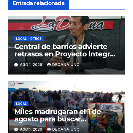
Entrada relacionada
LOCAL
OTROS
Central de barrios advierte
retrasos en Proyecto Integral
de Agua y Alcantarillado para
AGO 1, 2026
DECANA UNO
Juliaca
LOCAL
Miles madrugaran el 1 de
agosto para buscar
piedrecillas en los ríos y
AGO 1, 2026
DECANA UNO