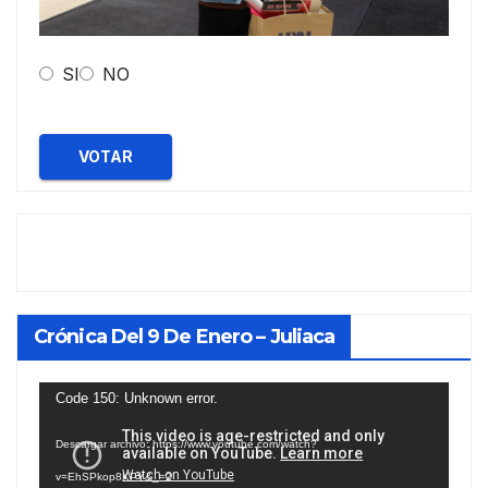
SI
NO
VOTAR
Crónica Del 9 De Enero – Juliaca
Reproductor
Code 150: Unknown error.
de
Descargar archivo: https://www.youtube.com/watch?
vídeo
v=EhSPkop8KPY&_=2