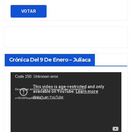
VOTAR
Crónica Del 9 De Enero – Juliaca
Reproductor
Code 150: Unknown error.
de
Descargar archivo: https://www.youtube.com/watch?
vídeo
v=EhSPkop8KPY&_=2