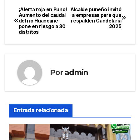
¡Alerta roja en Puno!
Alcalde puneño invitó
Navegación
Aumento del caudal
a empresas para que
del río Huancané
respalden Candelaria
de
pone en riesgo a 30
2025
distritos
entradas
Por
admin
Entrada relacionada