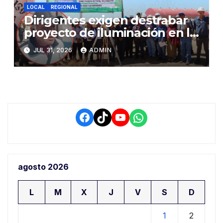
LOCAL
REGIONAL
Dirigentes exigen destrabar
proyecto de iluminación en la
salida a Puno y alertan por
JUL 31, 2026
ADMIN
demora que pone en riesgo a
conductores
Facebook
TikTok
YouTube
WhatsApp
agosto 2026
L
M
X
J
V
S
D
1
2