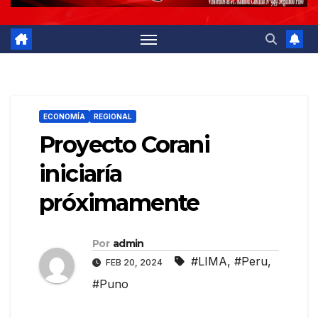
ECONOMÍA
REGIONAL
Proyecto Corani
iniciaría
próximamente
Por
admin
#LIMA
,
#Peru
,
FEB 20, 2024
#Puno