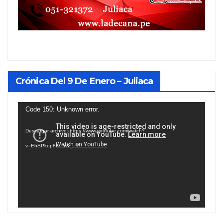
Crónica Del 9 De Enero – Juliaca
Reproductor
Code 150: Unknown error.
de
Descargar archivo: https://www.youtube.com/watch?
vídeo
v=EhSPkop8KPY&_=1