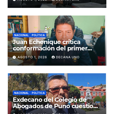
Juliaca
NACIONAL
POLÍTICA
Juan Echenique critica
conformación del primer
gabinete ministerial de Keiko
AGOSTO 1, 2026
DECANA UNO
Fujimori
NACIONAL
POLÍTICA
Exdecano del Colegio de
Abogados de Puno cuestiona
propuestas sobre seguridad