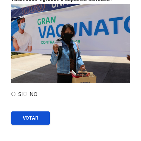
SI
NO
VOTAR