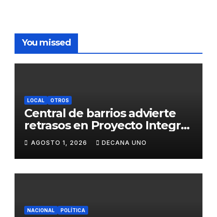
You missed
LOCAL
OTROS
Central de barrios advierte
retrasos en Proyecto Integral
de Agua y Alcantarillado para
AGOSTO 1, 2026
DECANA UNO
Juliaca
NACIONAL
POLÍTICA