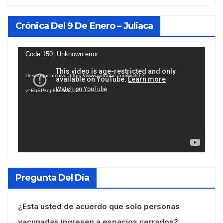
Crónica Del 9 De Enero – Juliaca
Reproductor
Code 150: Unknown error.
de
Descargar archivo: https://www.youtube.com/watch?
vídeo
v=EhSPkop8KPY&_=2
Pregunta Del Día
¿Esta usted de acuerdo que solo personas
vacunadas ingresen a espacios cerrados?