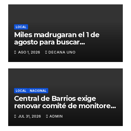
LOCAL
Miles madrugaran el 1 de
agosto para buscar
piedrecillas en los ríos y
AGO 1, 2026
DECANA UNO
realizar la challa por la
riqueza y la prosperidad
LOCAL
NACIONAL
Central de Barrios exige
renovar comité de monitoreo
del PIAA por presuntos
JUL 31, 2026
ADMIN
conflictos de interés y
retrasos