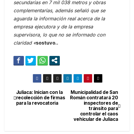
secundarias en 7 mil 038 metros y obras
complementarias, además señaló que se
aguarda la información real acerca de la
empresa ejecutora y de la empresa
supervisora, lo que no se informado con
claridad «
sostuvo..
Juliaca: Inician con la
Municipalidad de San
Navegación
recolección de firmas
Román contratará 20
para la revocatoria
inspectores de
de
tránsito para
controlar el caos
entradas
vehicular de Juliaca