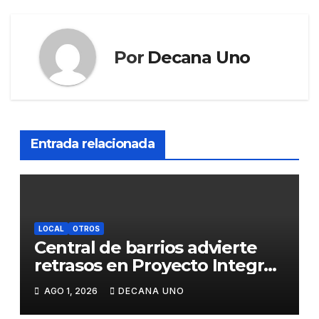
Por
Decana Uno
Entrada relacionada
LOCAL
OTROS
Central de barrios advierte
retrasos en Proyecto Integral
de Agua y Alcantarillado para
AGO 1, 2026
DECANA UNO
Juliaca