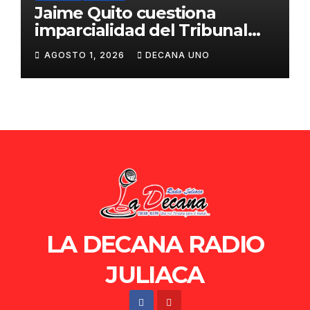
Jaime Quito cuestiona
imparcialidad del Tribunal
Constitucional tras liberación
AGOSTO 1, 2026
DECANA UNO
de Ollanta Humala
LA DECANA RADIO
JULIACA