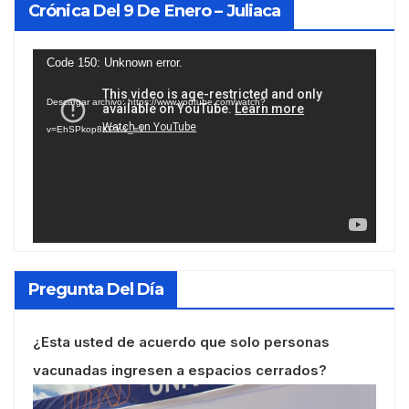
Crónica Del 9 De Enero – Juliaca
Reproductor
Code 150: Unknown error.
de
Descargar archivo: https://www.youtube.com/watch?
vídeo
v=EhSPkop8KPY&_=1
Pregunta Del Día
¿Esta usted de acuerdo que solo personas
vacunadas ingresen a espacios cerrados?