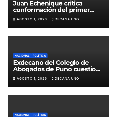
Juan Echenique critica
conformación del primer
gabinete ministerial de Keiko
AGOSTO 1, 2026
DECANA UNO
Fujimori
NACIONAL
POLÍTICA
Exdecano del Colegio de
Abogados de Puno cuestiona
propuestas sobre seguridad
AGOSTO 1, 2026
DECANA UNO
ciudadana
NACIONAL
POLÍTICA