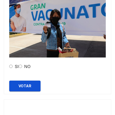
SI
NO
VOTAR