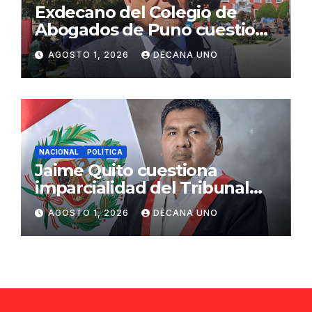
Exdecano del Colegio de
Abogados de Puno cuestiona
propuestas sobre seguridad
AGOSTO 1, 2026
DECANA UNO
ciudadana
NACIONAL
POLÍTICA
Jaime Quito cuestiona
imparcialidad del Tribunal
Constitucional tras liberación
AGOSTO 1, 2026
DECANA UNO
de Ollanta Humala