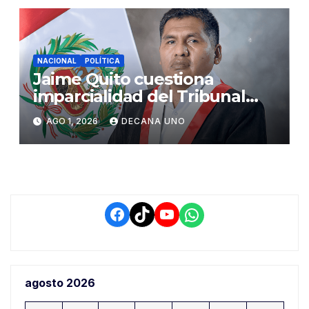
NACIONAL
POLÍTICA
Jaime Quito cuestiona
imparcialidad del Tribunal
Constitucional tras liberación
AGO 1, 2026
DECANA UNO
de Ollanta Humala
Facebook
TikTok
YouTube
WhatsApp
agosto 2026