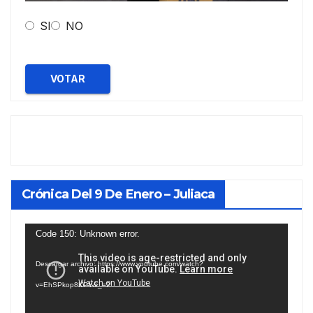
SI
NO
VOTAR
Crónica Del 9 De Enero – Juliaca
Reproductor
Code 150: Unknown error.
de
Descargar archivo: https://www.youtube.com/watch?
vídeo
v=EhSPkop8KPY&_=2