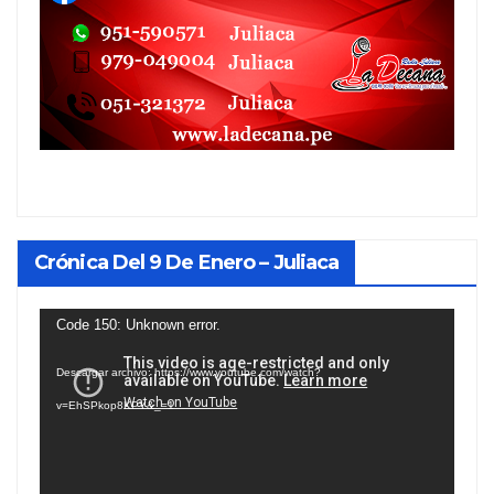
Crónica Del 9 De Enero – Juliaca
Reproductor
Code 150: Unknown error.
de
Descargar archivo: https://www.youtube.com/watch?
vídeo
v=EhSPkop8KPY&_=1