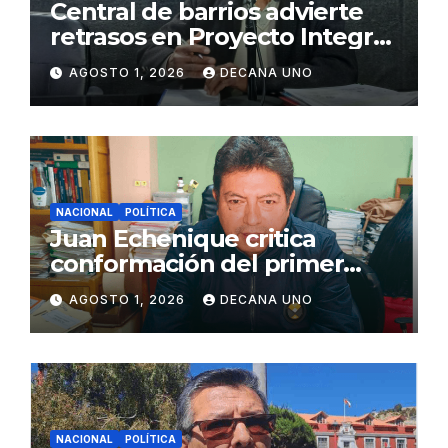
Central de barrios advierte
retrasos en Proyecto Integral
de Agua y Alcantarillado para
AGOSTO 1, 2026
DECANA UNO
Juliaca
NACIONAL
POLÍTICA
Juan Echenique critica
conformación del primer
gabinete ministerial de Keiko
AGOSTO 1, 2026
DECANA UNO
Fujimori
NACIONAL
POLÍTICA