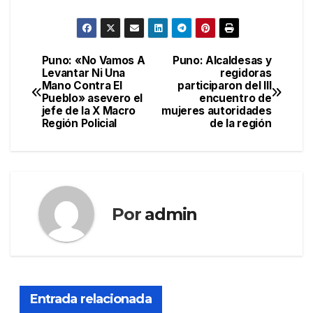
Puno: «No Vamos A
Puno: Alcaldesas y
Navegación
Levantar Ni Una
regidoras
Mano Contra El
participaron del III
de
Pueblo» asevero el
encuentro de
jefe de la X Macro
mujeres autoridades
entradas
Región Policial
de la región
Por
admin
Entrada relacionada