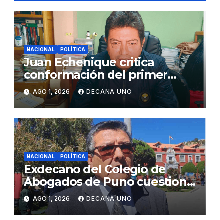
NACIONAL
POLÍTICA
Juan Echenique critica
conformación del primer
gabinete ministerial de Keiko
AGO 1, 2026
DECANA UNO
Fujimori
NACIONAL
POLÍTICA
Exdecano del Colegio de
Abogados de Puno cuestiona
propuestas sobre seguridad
AGO 1, 2026
DECANA UNO
ciudadana