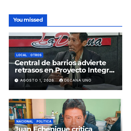
You missed
LOCAL
OTROS
Central de barrios advierte
retrasos en Proyecto Integral
de Agua y Alcantarillado para
AGOSTO 1, 2026
DECANA UNO
Juliaca
NACIONAL
POLÍTICA
Juan Echenique critica