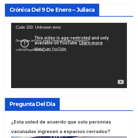
Crónica Del 9 De Enero – Juliaca
Reproductor
Code 150: Unknown error.
de
Descargar archivo: https://www.youtube.com/watch?
vídeo
v=EhSPkop8KPY&_=2
Pregunta Del Día
¿Esta usted de acuerdo que solo personas
vacunadas ingresen a espacios cerrados?