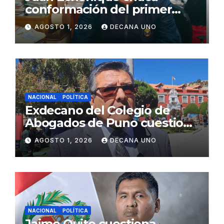
conformación del primer
gabinete ministerial de Keiko
AGOSTO 1, 2026
DECANA UNO
Fujimori
NACIONAL
POLÍTICA
Exdecano del Colegio de
Abogados de Puno cuestiona
propuestas sobre seguridad
AGOSTO 1, 2026
DECANA UNO
ciudadana
NACIONAL
POLÍTICA
Jaime Quito cuestiona