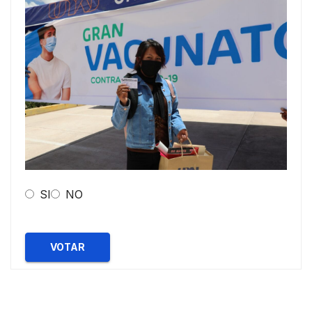
SI
NO
VOTAR