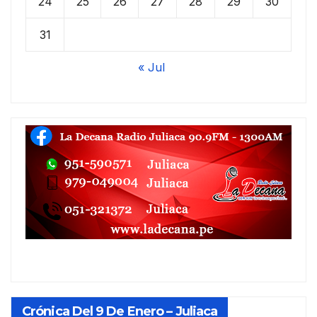
24
25
26
27
28
29
30
31
« Jul
Crónica Del 9 De Enero – Juliaca