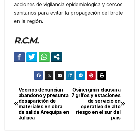
acciones de vigilancia epidemiológica y cercos
sanitarios para evitar la propagación del brote
en la región.
R.C.M.
Vecinos denuncian
Osinergmin clausura
Navegación
abandono y presunta
7 grifos y estaciones
desaparición de
de servicio en
de
materiales en obra
operativo de alto
de salida Arequipa en
riesgo en el sur del
entradas
Juliaca
país