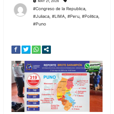
MAY 21, 2026
#Congreso de la Republica
,
#Juliaca
,
#LIMA
,
#Peru
,
#Politica
,
#Puno