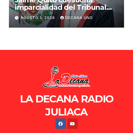
imparcialidad del Tribunal
Constitucional tras liberación
AGOSTO 1, 2026
DECANA UNO
de Ollanta Humala
LA DECANA RADIO
JULIACA