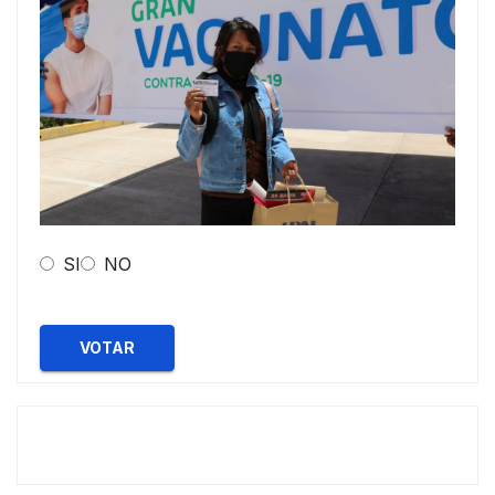
SI
NO
VOTAR