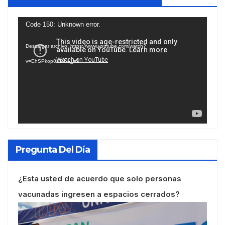
Reproductor
Code 150: Unknown error.
de
Descargar archivo: https://www.youtube.com/watch?
vídeo
v=EhSPkop8KPY&_=1
Pregunta Del Día
¿Esta usted de acuerdo que solo personas
vacunadas ingresen a espacios cerrados?