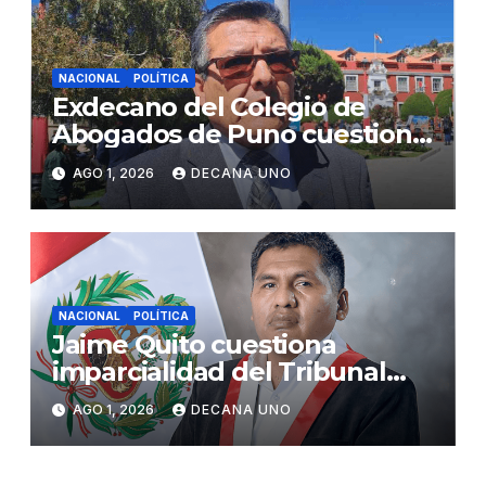
NACIONAL
POLÍTICA
Exdecano del Colegio de
Abogados de Puno cuestiona
propuestas sobre seguridad
AGO 1, 2026
DECANA UNO
ciudadana
NACIONAL
POLÍTICA
Jaime Quito cuestiona
imparcialidad del Tribunal
Constitucional tras liberación
AGO 1, 2026
DECANA UNO
de Ollanta Humala