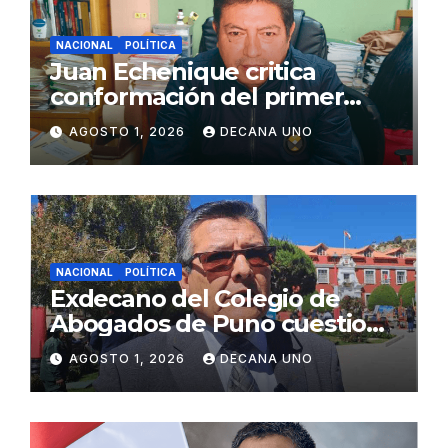
NACIONAL
POLÍTICA
Juan Echenique critica
conformación del primer
gabinete ministerial de Keiko
AGOSTO 1, 2026
DECANA UNO
Fujimori
NACIONAL
POLÍTICA
Exdecano del Colegio de
Abogados de Puno cuestiona
propuestas sobre seguridad
AGOSTO 1, 2026
DECANA UNO
ciudadana