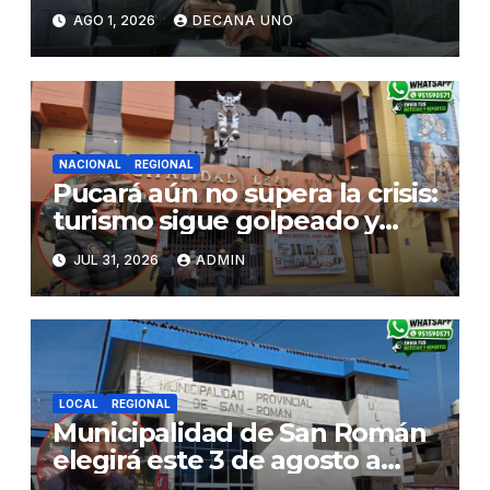
de Agua y Alcantarillado para
AGO 1, 2026
DECANA UNO
Juliaca
NACIONAL
REGIONAL
Pucará aún no supera la crisis:
turismo sigue golpeado y
alcaldesa exige al nuevo
JUL 31, 2026
ADMIN
Gobierno fondos para obras
paralizadas
LOCAL
REGIONAL
Municipalidad de San Román
elegirá este 3 de agosto a
representantes del Comité