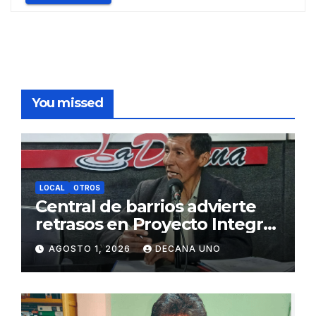
You missed
LOCAL
OTROS
Central de barrios advierte
retrasos en Proyecto Integral
de Agua y Alcantarillado para
AGOSTO 1, 2026
DECANA UNO
Juliaca