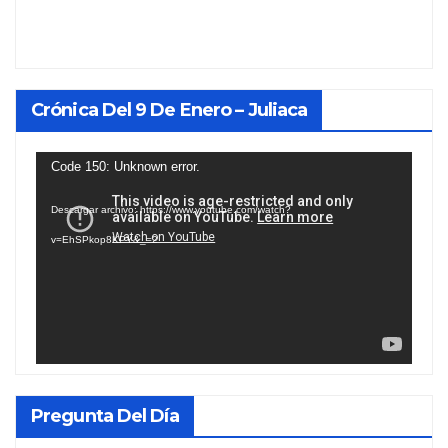
Crónica Del 9 De Enero – Juliaca
Reproductor
Code 150: Unknown error.
de
Descargar archivo: https://www.youtube.com/watch?
vídeo
v=EhSPkop8KPY&_=2
Pregunta Del Día