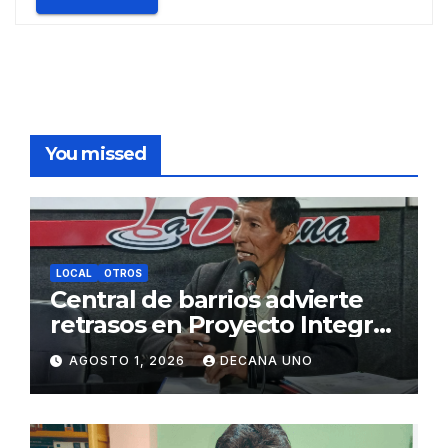
You missed
LOCAL
OTROS
Central de barrios advierte
retrasos en Proyecto Integral
de Agua y Alcantarillado para
AGOSTO 1, 2026
DECANA UNO
Juliaca