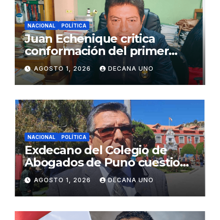
NACIONAL
POLÍTICA
Juan Echenique critica
conformación del primer
gabinete ministerial de Keiko
AGOSTO 1, 2026
DECANA UNO
Fujimori
NACIONAL
POLÍTICA
Exdecano del Colegio de
Abogados de Puno cuestiona
propuestas sobre seguridad
AGOSTO 1, 2026
DECANA UNO
ciudadana