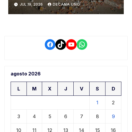
wañusqakunata
JUL 19, 2026
DECANA UNO
Facebook
TikTok
YouTube
WhatsApp
agosto 2026
L
M
X
J
V
S
D
1
2
3
4
5
6
7
8
9
10
11
12
13
14
15
16