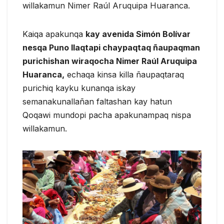
willakamun Nimer Raúl Aruquipa Huaranca.
Kaiqa apakunqa
kay avenida Simón Bolívar
nesqa Puno llaqtapi chaypaqtaq ñaupaqman
purichishan wiraqocha Nimer Raúl Aruquipa
Huaranca,
echaqa kinsa killa ñaupaqtaraq
purichiq kayku kunanqa iskay
semanakunallañan faltashan kay hatun
Qoqawi mundopi pacha apakunampaq nispa
willakamun.