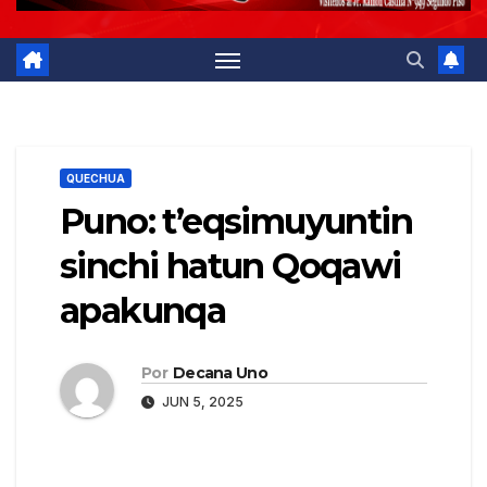
QUECHUA
Puno: t’eqsimuyuntin
sinchi hatun Qoqawi
apakunqa
Por
Decana Uno
JUN 5, 2025