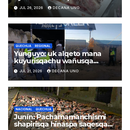
qhatuna wasikunamanta
JUL 26, 2026
DECANA UNO
QUECHUA
REGIONAL
Yunguyo: uk alqeto mana
kuyurisqachu wañusqa
uywaqnimpaq larunmanta
JUL 21, 2026
DECANA UNO
NACIONAL
QUECHUA
Junín: Pachamamanchismi
shapirisqa hinaspa saqesqa