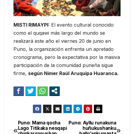
MISTI RIMAYPI:
El evento cultural conocido
como el quqawi más largo del mundo se
realizará este año el viernes 20 de junio en
Puno, la organización enfrenta un apretado
cronograma, pero la expectativa por la masiva
participación de la comunidad puneña sigue
firme,
según Nimer Raúl Aruquipa Huaranca.
Puno: Mama qocha
Puno: Ayllu runakuna
Navegación
Lago Titikaka nesqapi
huñukushanku
chinkarqapushan
hallp’ankumanta