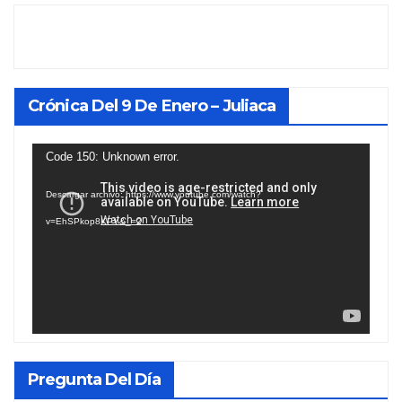
Crónica Del 9 De Enero – Juliaca
Reproductor
Code 150: Unknown error.
de
Descargar archivo: https://www.youtube.com/watch?
vídeo
v=EhSPkop8KPY&_=2
Pregunta Del Día