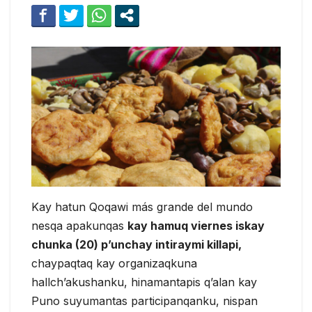
Kay hatun Qoqawi más grande del mundo
nesqa apakunqas
kay hamuq viernes iskay
chunka (20) p’unchay intiraymi killapi,
chaypaqtaq kay organizaqkuna
hallch’akushanku, hinamantapis q’alan kay
Puno suyumantas participanqanku, nispan