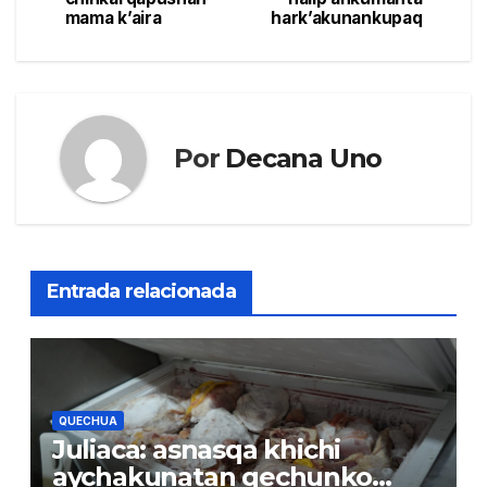
de
mama k’aira
hark’akunankupaq
entradas
Por
Decana Uno
Entrada relacionada
QUECHUA
Juliaca: asnasqa khichi
aychakunatan qechunko