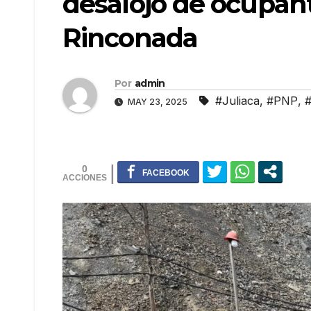
desalojo de ocupant
Rinconada
Por
admin
#Juliaca
,
#PNP
,
MAY 23, 2025
0