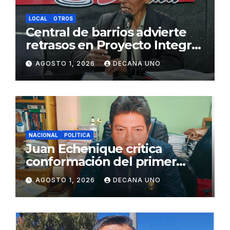
LOCAL
OTROS
Central de barrios advierte
retrasos en Proyecto Integral
de Agua y Alcantarillado para
AGOSTO 1, 2026
DECANA UNO
Juliaca
NACIONAL
POLÍTICA
Juan Echenique critica
conformación del primer
gabinete ministerial de Keiko
AGOSTO 1, 2026
DECANA UNO
Fujimori