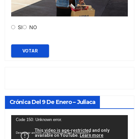
SI
NO
VOTAR
Crónica Del 9 De Enero – Juliaca
Reproductor
Code 150: Unknown error.
de
Descargar archivo: https://www.youtube.com/watch?
vídeo