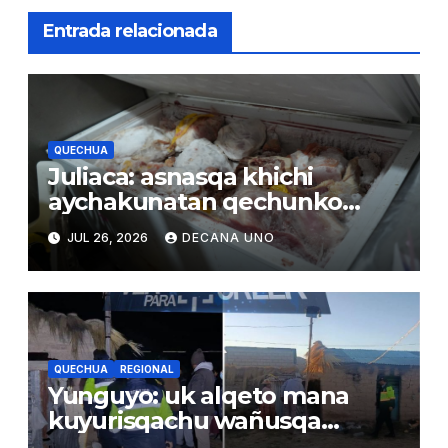
Entrada relacionada
QUECHUA
Juliaca: asnasqa khichi
aychakunatan qechunko
qhatuna wasikunamanta
JUL 26, 2026
DECANA UNO
QUECHUA
REGIONAL
Yunguyo: uk alqeto mana
kuyurisqachu wañusqa
uywaqnimpaq larunmanta