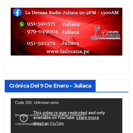
Crónica Del 9 De Enero – Juliaca
Reproductor
Code 150: Unknown error.
de
Descargar archivo: https://www.youtube.com/watch?
vídeo
v=EhSPkop8KPY&_=1