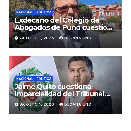
NACIONAL
POLÍTICA
Exdecano del Colegio de
Abogados de Puno cuestiona
propuestas sobre seguridad
AGOSTO 1, 2026
DECANA UNO
ciudadana
NACIONAL
POLÍTICA
Jaime Quito cuestiona
imparcialidad del Tribunal
Constitucional tras liberación
AGOSTO 1, 2026
DECANA UNO
de Ollanta Humala