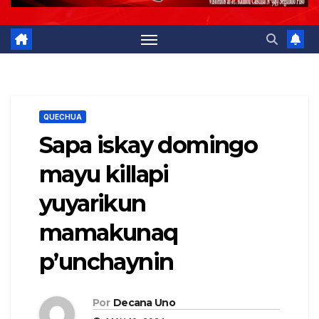
QUECHUA
Sapa iskay domingo
mayu killapi
yuyarikun
mamakunaq
p’unchaynin
Por
Decana Uno