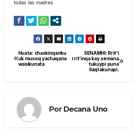
todas las madres
Huata: chaskinqanku
SENAMHI: Rrit’i
Navegación
uk musoq yachaqana
rrit’inqa kay semana
wasikunata
tukuypi puna
de
llaqtakunapi.
entradas
Por
Decana Uno