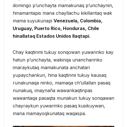
domingo p’unchayta mamakunaq p’unchaynin,
hinamantapis mana chayllachu kikillantaq wak
mama suyukunapi
Venezuela, Colombia,
Uruguay, Puerto Rico, Honduras, Chile
hinallataq Estados Unidos llaqtapi.
Chay kaqtinmi tukuy sonqowan yuwarinko kay
hatun p’unchayta, wakinqa unancharinko
imaraykutaq mamakunata anchatari
yupaychankuri, hina kaqtinmi tukuy kausaq
runakunaqa ninko, mamaqa ch’ullallan pasaq
nunakuq, imaynaña wawankaqtinpas
wawantaqa pasaqta munakun tukuy sonqawan
chayraykun yuwarinko pasaq kusikuywan,
mana mamayoqkunataq waqaspa.