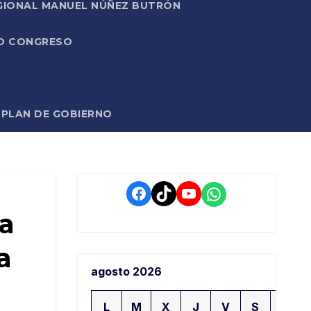
EGIONAL MANUEL NÚÑEZ BUTRÓN
VO CONGRESO
O PLAN DE GOBIERNO
Facebook
TikTok
YouTube
WhatsApp
a
a
agosto 2026
L
M
X
J
V
S
D