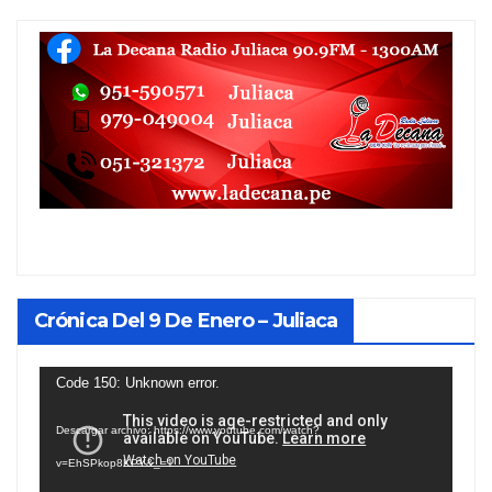
Crónica Del 9 De Enero – Juliaca
Reproductor
Code 150: Unknown error.
de
Descargar archivo: https://www.youtube.com/watch?
vídeo
v=EhSPkop8KPY&_=1