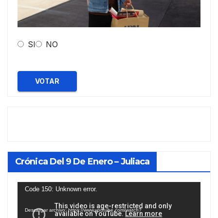
SI
NO
VOTAR
Crónica Del 9 De Enero – Juliaca
Reproductor
Code 150: Unknown error.
de
Descargar archivo: https://www.youtube.com/watch?
vídeo