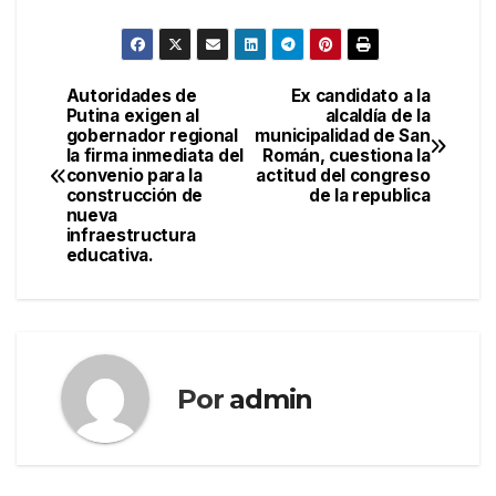
Autoridades de
Ex candidato a la
Navegación
Putina exigen al
alcaldía de la
gobernador regional
municipalidad de San
de
la firma inmediata del
Román, cuestiona la
convenio para la
actitud del congreso
entradas
construcción de
de la republica
nueva
infraestructura
educativa.
Por
admin