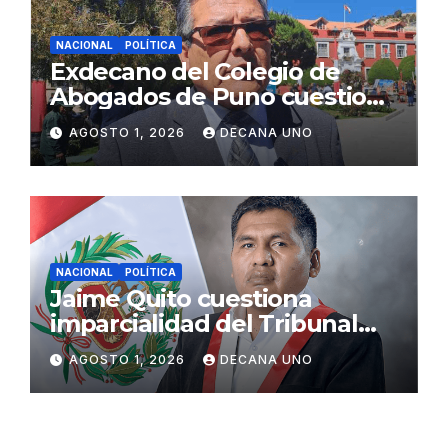
NACIONAL
POLÍTICA
Exdecano del Colegio de
Abogados de Puno cuestiona
propuestas sobre seguridad
AGOSTO 1, 2026
DECANA UNO
ciudadana
NACIONAL
POLÍTICA
Jaime Quito cuestiona
imparcialidad del Tribunal
Constitucional tras liberación
AGOSTO 1, 2026
DECANA UNO
de Ollanta Humala