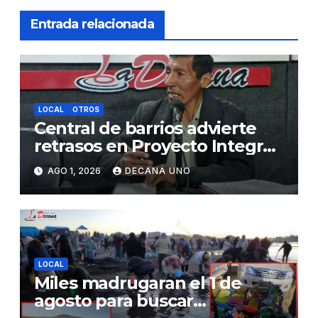
Entrada relacionada
LOCAL
OTROS
Central de barrios advierte
retrasos en Proyecto Integral
de Agua y Alcantarillado para
AGO 1, 2026
DECANA UNO
Juliaca
LOCAL
Miles madrugaran el 1 de
agosto para buscar