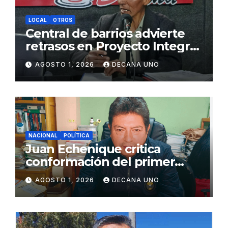
LOCAL
OTROS
Central de barrios advierte
retrasos en Proyecto Integral
de Agua y Alcantarillado para
AGOSTO 1, 2026
DECANA UNO
Juliaca
NACIONAL
POLÍTICA
Juan Echenique critica
conformación del primer
gabinete ministerial de Keiko
AGOSTO 1, 2026
DECANA UNO
Fujimori