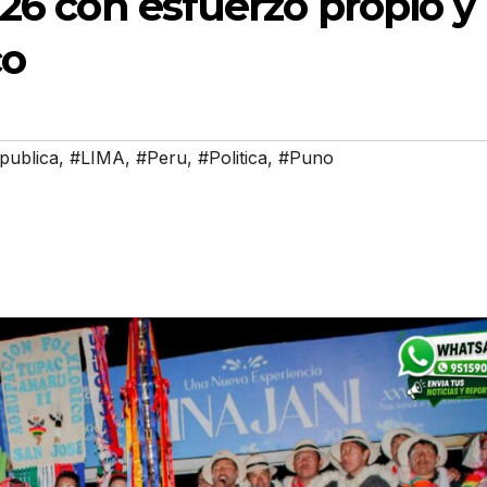
026 con esfuerzo propio y
co
publica
,
#LIMA
,
#Peru
,
#Politica
,
#Puno