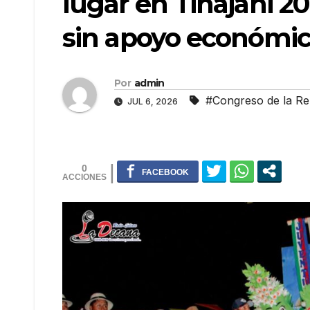
lugar en Tinajani 2
sin apoyo económi
Por
admin
#Congreso de la Re
JUL 6, 2026
0