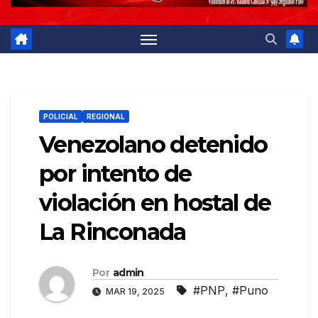
POLICIAL
REGIONAL
Venezolano detenido
por intento de
violación en hostal de
La Rinconada
Por
admin
#PNP
,
#Puno
MAR 19, 2025