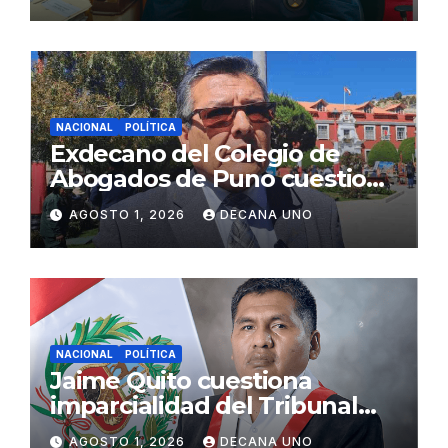
Fujimori
NACIONAL
POLÍTICA
Exdecano del Colegio de
Abogados de Puno cuestiona
propuestas sobre seguridad
AGOSTO 1, 2026
DECANA UNO
ciudadana
NACIONAL
POLÍTICA
Jaime Quito cuestiona
imparcialidad del Tribunal
Constitucional tras liberación
AGOSTO 1, 2026
DECANA UNO