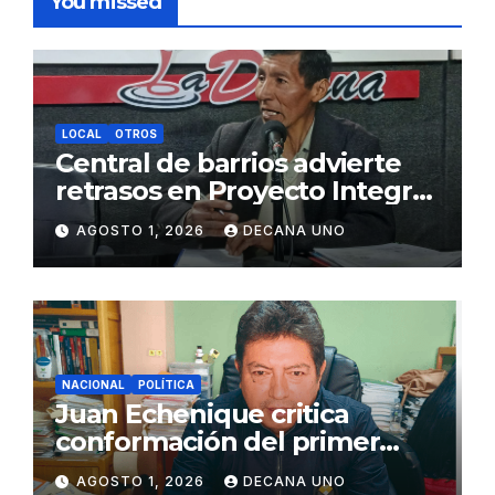
You missed
LOCAL
OTROS
Central de barrios advierte
retrasos en Proyecto Integral
de Agua y Alcantarillado para
AGOSTO 1, 2026
DECANA UNO
Juliaca
NACIONAL
POLÍTICA
Juan Echenique critica
conformación del primer
gabinete ministerial de Keiko
AGOSTO 1, 2026
DECANA UNO