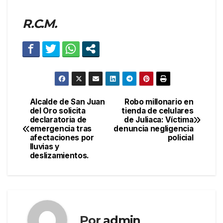
R.C.M.
Alcalde de San Juan
Robo millonario en
Navegación
del Oro solicita
tienda de celulares
declaratoria de
de Juliaca: Víctima
de
emergencia tras
denuncia negligencia
afectaciones por
policial
entradas
lluvias y
deslizamientos.
Por
admin