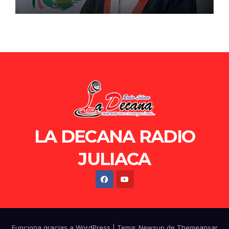
de Ollanta Humala
LA DECANA RADIO
JULIACA
Funciona gracias a WordPress
|
Tema: Newsup de
Themeansar