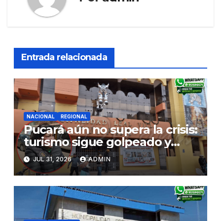
Entrada relacionada
NACIONAL
REGIONAL
Pucará aún no supera la crisis:
turismo sigue golpeado y
alcaldesa exige al nuevo
JUL 31, 2026
ADMIN
Gobierno fondos para obras
paralizadas