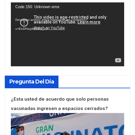
Reproductor
Code 150: Unknown error.
de
Descargar archivo: https://www.youtube.com/watch?
vídeo
v=EhSPkop8KPY&_=2
Pregunta Del Día
¿Esta usted de acuerdo que solo personas
vacunadas ingresen a espacios cerrados?