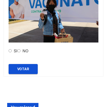
SI
NO
VOTAR