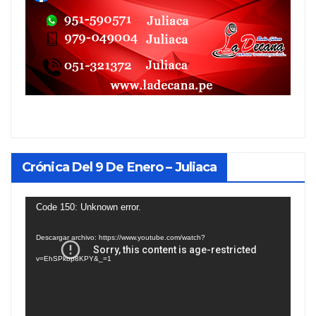
Crónica Del 9 De Enero – Juliaca
Reproductor
Code 150: Unknown error.
de
Descargar archivo: https://www.youtube.com/watch?
vídeo
v=EhSPkop8KPY&_=1