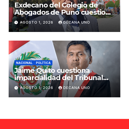
Exdecano del Colegio de
Abogados de Puno cuestiona
propuestas sobre seguridad
AGOSTO 1, 2026
DECANA UNO
ciudadana
NACIONAL
POLÍTICA
Jaime Quito cuestiona
imparcialidad del Tribunal
Constitucional tras liberación
AGOSTO 1, 2026
DECANA UNO
de Ollanta Humala