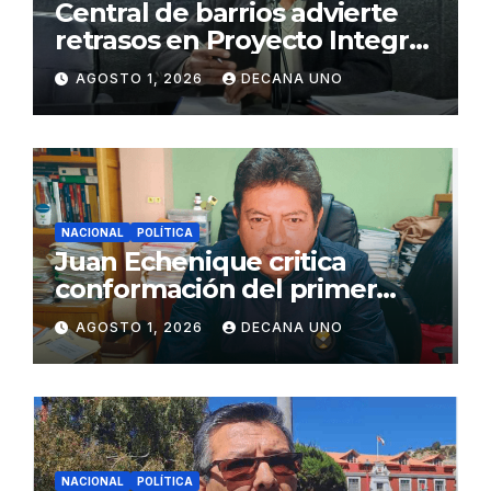
Central de barrios advierte
retrasos en Proyecto Integral
de Agua y Alcantarillado para
AGOSTO 1, 2026
DECANA UNO
Juliaca
NACIONAL
POLÍTICA
Juan Echenique critica
conformación del primer
gabinete ministerial de Keiko
AGOSTO 1, 2026
DECANA UNO
Fujimori
NACIONAL
POLÍTICA