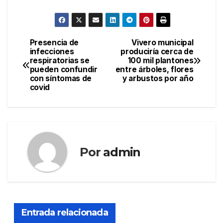
Presencia de
Vivero municipal
Navegación
infecciones
produciría cerca de
respiratorias se
100 mil plantones
de
pueden confundir
entre árboles, flores
con síntomas de
y arbustos por año
entradas
covid
Por
admin
Entrada relacionada