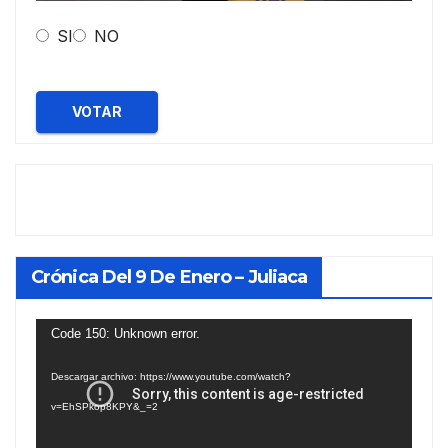
SI
NO
VOTAR
Crónica Del 9 De Enero – Juliaca
Reproductor
Code 150: Unknown error.
de
Descargar archivo: https://www.youtube.com/watch?
vídeo
v=EhSPkop8KPY&_=2