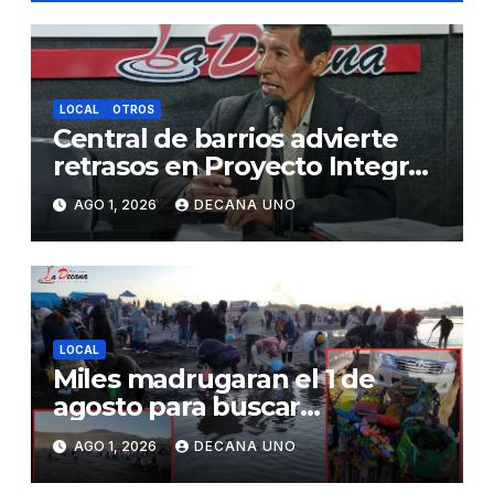
LOCAL
OTROS
Central de barrios advierte
retrasos en Proyecto Integral
de Agua y Alcantarillado para
AGO 1, 2026
DECANA UNO
Juliaca
LOCAL
Miles madrugaran el 1 de
agosto para buscar
piedrecillas en los ríos y
AGO 1, 2026
DECANA UNO
realizar la challa por la
riqueza y la prosperidad