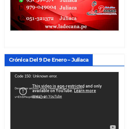
Crónica Del 9 De Enero – Juliaca
Reproductor
Code 150: Unknown error.
de
Descargar archivo: https://www.youtube.com/watch?
vídeo
v=EhSPkop8KPY&_=1