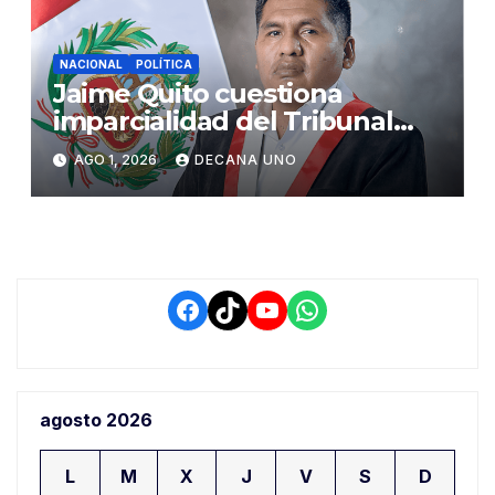
NACIONAL
POLÍTICA
Jaime Quito cuestiona
imparcialidad del Tribunal
Constitucional tras liberación
AGO 1, 2026
DECANA UNO
de Ollanta Humala
Facebook
TikTok
YouTube
WhatsApp
agosto 2026
L
M
X
J
V
S
D