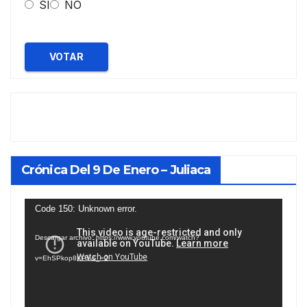
SI
NO
VOTAR
Crónica Del 9 De Enero – Juliaca
Reproductor
Code 150: Unknown error.
de
Descargar archivo: https://www.youtube.com/watch?
vídeo
v=EhSPkop8KPY&_=2