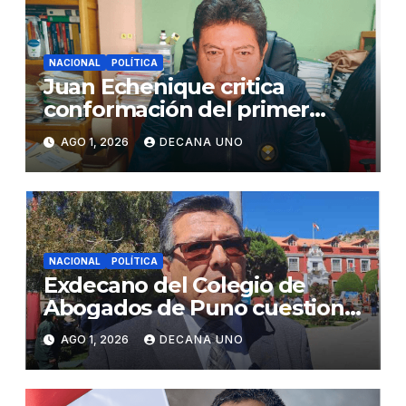
NACIONAL
POLÍTICA
Juan Echenique critica
conformación del primer
gabinete ministerial de Keiko
AGO 1, 2026
DECANA UNO
Fujimori
NACIONAL
POLÍTICA
Exdecano del Colegio de
Abogados de Puno cuestiona
propuestas sobre seguridad
AGO 1, 2026
DECANA UNO
ciudadana