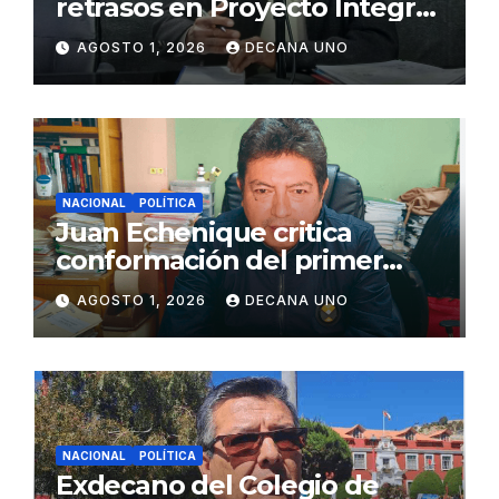
retrasos en Proyecto Integral
de Agua y Alcantarillado para
AGOSTO 1, 2026
DECANA UNO
Juliaca
NACIONAL
POLÍTICA
Juan Echenique critica
conformación del primer
gabinete ministerial de Keiko
AGOSTO 1, 2026
DECANA UNO
Fujimori
NACIONAL
POLÍTICA
Exdecano del Colegio de