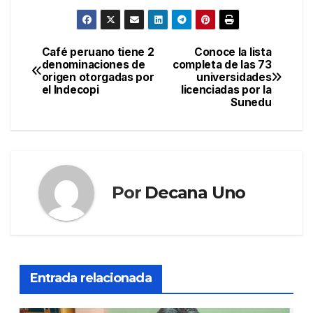
Café peruano tiene 2
Conoce la lista
Navegación
denominaciones de
completa de las 73
origen otorgadas por
universidades
de
el Indecopi
licenciadas por la
Sunedu
entradas
Por
Decana Uno
Entrada relacionada