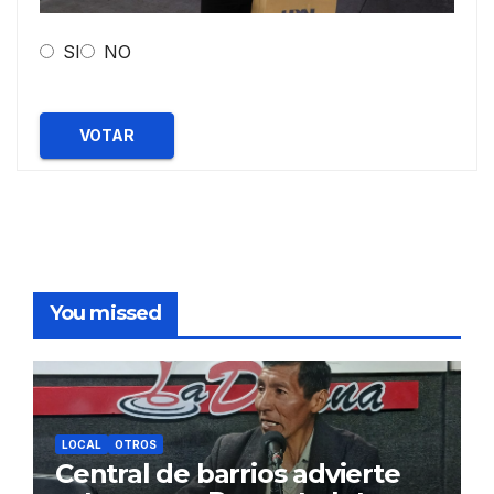
SI
NO
VOTAR
You missed
LOCAL
OTROS
Central de barrios advierte