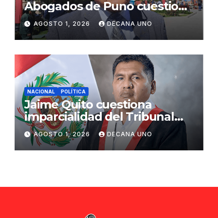
Abogados de Puno cuestiona
propuestas sobre seguridad
AGOSTO 1, 2026
DECANA UNO
ciudadana
NACIONAL
POLÍTICA
Jaime Quito cuestiona
imparcialidad del Tribunal
Constitucional tras liberación
AGOSTO 1, 2026
DECANA UNO
de Ollanta Humala