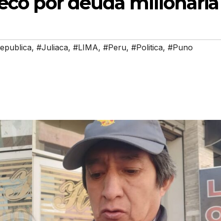
Seco por deuda millonaria
epublica
,
#Juliaca
,
#LIMA
,
#Peru
,
#Politica
,
#Puno