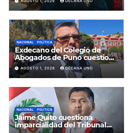
AGOSTO 1, 2026
DECANA UNO
Fujimori
NACIONAL
POLÍTICA
Exdecano del Colegio de
Abogados de Puno cuestiona
propuestas sobre seguridad
AGOSTO 1, 2026
DECANA UNO
ciudadana
NACIONAL
POLÍTICA
Jaime Quito cuestiona
imparcialidad del Tribunal
Constitucional tras liberación