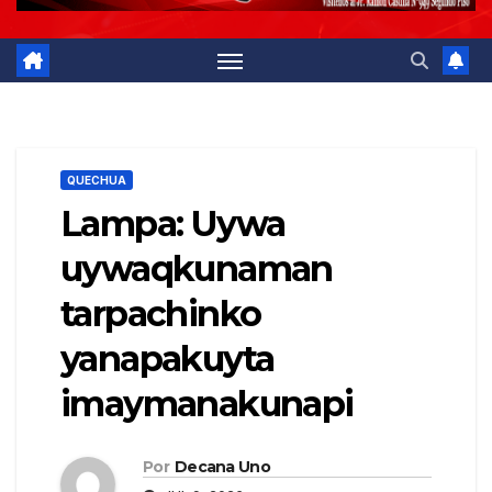
QUECHUA
Lampa: Uywa
uywaqkunaman
tarpachinko
yanapakuyta
imaymanakunapi
Por
Decana Uno