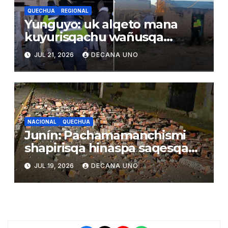
QUECHUA
REGIONAL
Yunguyo: uk alqeto mana
kuyurisqachu wañusqa
uywaqnimpaq larunmanta
JUL 21, 2026
DECANA UNO
NACIONAL
QUECHUA
Junín: Pachamamanchismi
shapirisqa hinaspa saqesqa
wañusqakunata
JUL 19, 2026
DECANA UNO