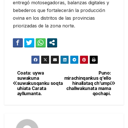
entregó motosegadoras, balanzas digitales y
bebederos que fortalecerán la producción
ovina en los distritos de las provincias
priorizadas de la zona norte.
Coata: uywa
Puno:
Navegación
suwakuna
mirachinqankus q’ello
suwakusqanku soqta
hinallataq ch’umpi
de
uhiata Carata
challwakunata mama
ayllumanta.
qochapi.
entradas