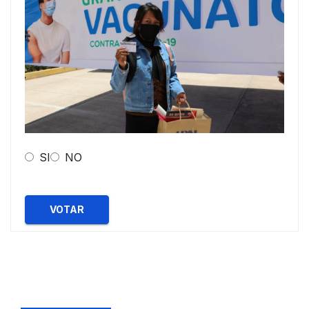
SI
NO
VOTAR