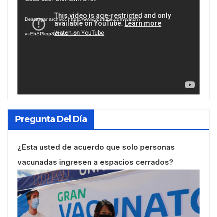
de
Descargar archivo: https://www.youtube.com/watch?
vídeo
v=EhSPkop8KPY&_=1
Pregunta Del Día
¿Esta usted de acuerdo que solo personas
vacunadas ingresen a espacios cerrados?