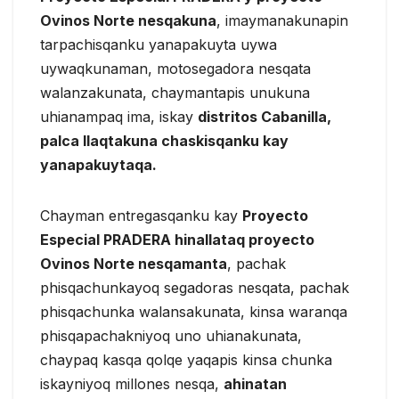
Ovinos Norte nesqakuna
, imaymanakunapin
tarpachisqanku yanapakuyta uywa
uywaqkunaman, motosegadora nesqata
walanzakunata, chaymantapis unukuna
uhianampaq ima, iskay
distritos Cabanilla,
palca llaqtakuna chaskisqanku kay
yanapakuytaqa.
Chayman entregasqanku kay
Proyecto
Especial PRADERA hinallataq proyecto
Ovinos Norte nesqamanta
, pachak
phisqachunkayoq segadoras nesqata, pachak
phisqachunka walansakunata, kinsa waranqa
phisqapachakniyoq uno uhianakunata,
chaypaq kasqa qolqe yaqapis kinsa chunka
iskayniyoq millones nesqa,
ahinatan