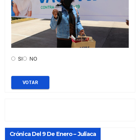
SI
NO
VOTAR
Crónica Del 9 De Enero – Juliaca