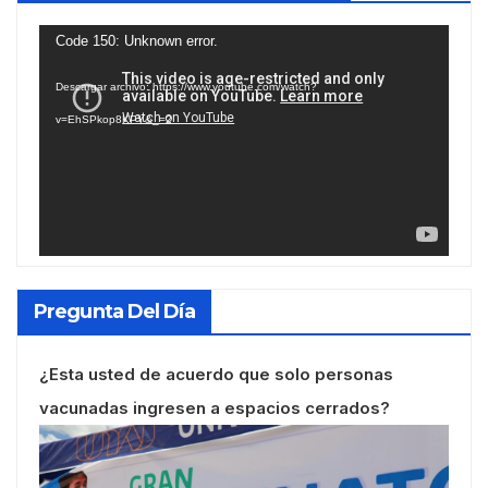
Reproductor
Code 150: Unknown error.
de
Descargar archivo: https://www.youtube.com/watch?
vídeo
v=EhSPkop8KPY&_=2
Pregunta Del Día
¿Esta usted de acuerdo que solo personas
vacunadas ingresen a espacios cerrados?