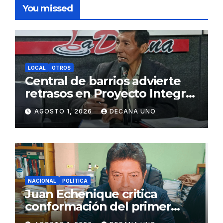
You missed
LOCAL
OTROS
Central de barrios advierte
retrasos en Proyecto Integral
de Agua y Alcantarillado para
AGOSTO 1, 2026
DECANA UNO
Juliaca
NACIONAL
POLÍTICA
Juan Echenique critica
conformación del primer
gabinete ministerial de Keiko