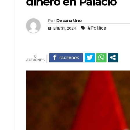
dinero en Palacio
Por
Decana Uno
#Politica
ENE 31, 2024
0