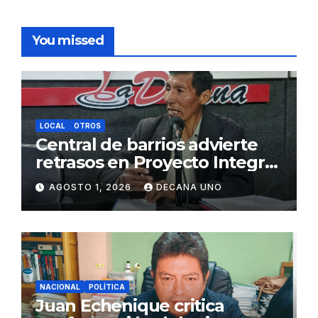
You missed
LOCAL
OTROS
Central de barrios advierte
retrasos en Proyecto Integral
de Agua y Alcantarillado para
AGOSTO 1, 2026
DECANA UNO
Juliaca
NACIONAL
POLÍTICA
Juan Echenique critica