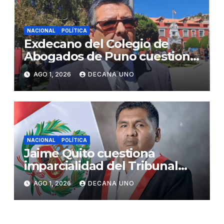
NACIONAL
POLÍTICA
Exdecano del Colegio de
Abogados de Puno cuestiona
propuestas sobre seguridad
AGO 1, 2026
DECANA UNO
ciudadana
NACIONAL
POLÍTICA
Jaime Quito cuestiona
imparcialidad del Tribunal
Constitucional tras liberación
AGO 1, 2026
DECANA UNO
de Ollanta Humala