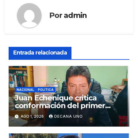
Por
admin
Entrada relacionada
NACIONAL
POLÍTICA
Juan Echenique critica
conformación del primer
gabinete ministerial de Keiko
AGO 1, 2026
DECANA UNO
Fujimori