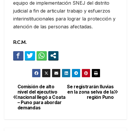
equipo de implementación SNEJ del distrito
judicial a fin de articular trabajo y esfuerzos
interinstitucionales para lograr la protección y
atención de las personas afectadas.
R.C.M.
Comisión de alto
Se registrarán lluvias
Navegación
nivel del ejecutivo
en la zona selva de la
nacional llegó a Coata
región Puno
de
– Puno para abordar
demandas
entradas