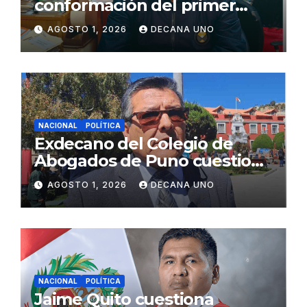
conformación del primer
gabinete ministerial de Keiko
AGOSTO 1, 2026
DECANA UNO
Fujimori
NACIONAL
POLÍTICA
Exdecano del Colegio de
Abogados de Puno cuestiona
propuestas sobre seguridad
AGOSTO 1, 2026
DECANA UNO
ciudadana
NACIONAL
POLÍTICA
Jaime Quito cuestiona