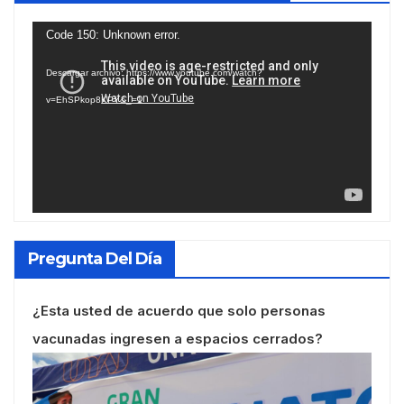
Reproductor
Code 150: Unknown error.
de
Descargar archivo: https://www.youtube.com/watch?
vídeo
v=EhSPkop8KPY&_=1
Pregunta Del Día
¿Esta usted de acuerdo que solo personas
vacunadas ingresen a espacios cerrados?