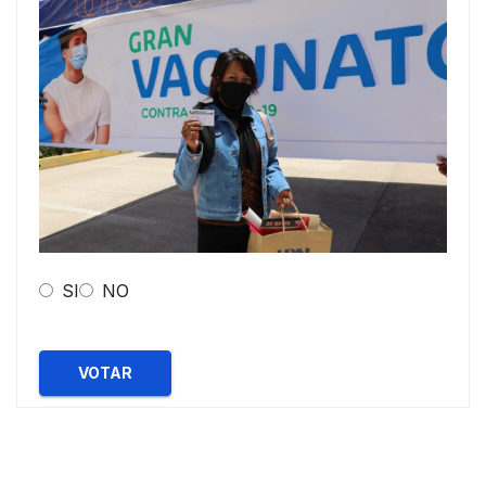
SI
NO
VOTAR