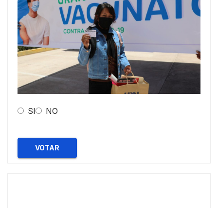
SI
NO
VOTAR