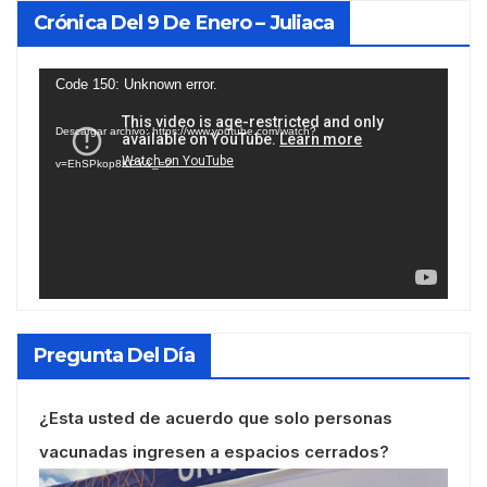
Crónica Del 9 De Enero – Juliaca
Reproductor
Code 150: Unknown error.
de
Descargar archivo: https://www.youtube.com/watch?
vídeo
v=EhSPkop8KPY&_=2
Pregunta Del Día
¿Esta usted de acuerdo que solo personas
vacunadas ingresen a espacios cerrados?