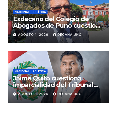
NACIONAL
POLÍTICA
Exdecano del Colegio de
Abogados de Puno cuestiona
propuestas sobre seguridad
AGOSTO 1, 2026
DECANA UNO
ciudadana
NACIONAL
POLÍTICA
Jaime Quito cuestiona
imparcialidad del Tribunal
Constitucional tras liberación
AGOSTO 1, 2026
DECANA UNO
de Ollanta Humala