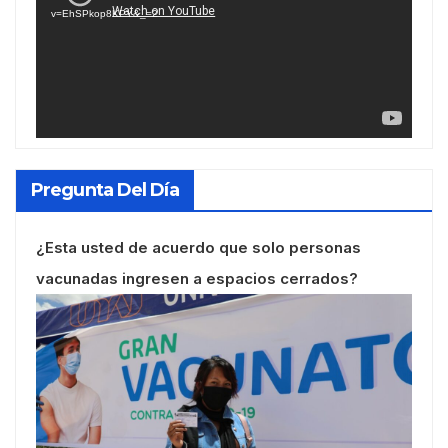
vídeo
v=EhSPkop8KPY&_=2
Pregunta Del Día
¿Esta usted de acuerdo que solo personas
vacunadas ingresen a espacios cerrados?