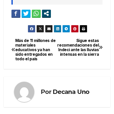
Más de 11 millones de
Sigue estas
Navegación
materiales
recomendaciones del
educativos ya han
Indeci ante las lluvias
de
sido entregados en
intensas en la sierra
todo el país
entradas
Por
Decana Uno