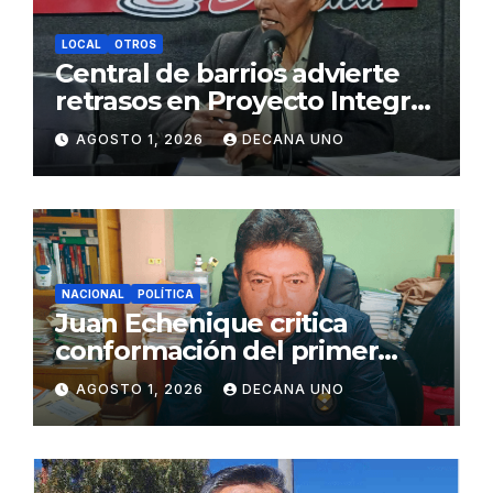
LOCAL
OTROS
Central de barrios advierte
retrasos en Proyecto Integral
de Agua y Alcantarillado para
AGOSTO 1, 2026
DECANA UNO
Juliaca
NACIONAL
POLÍTICA
Juan Echenique critica
conformación del primer
gabinete ministerial de Keiko
AGOSTO 1, 2026
DECANA UNO
Fujimori