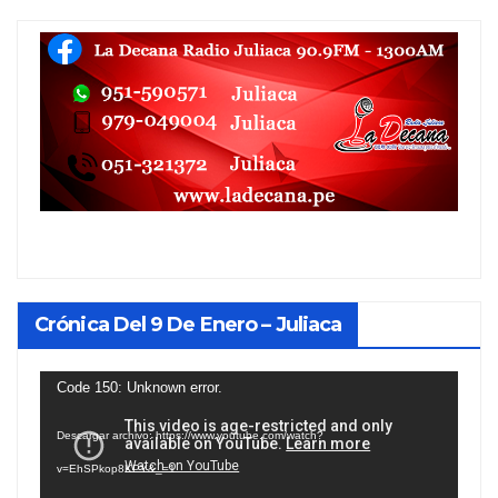
Crónica Del 9 De Enero – Juliaca
Reproductor
Code 150: Unknown error.
de
Descargar archivo: https://www.youtube.com/watch?
vídeo
v=EhSPkop8KPY&_=1