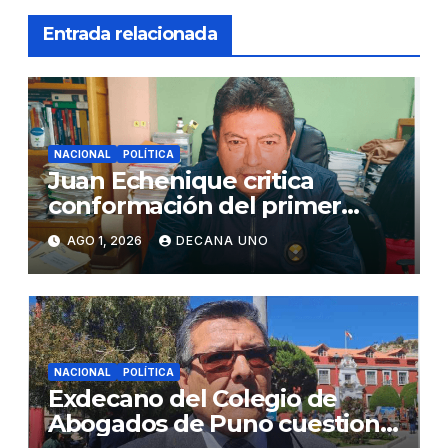
Entrada relacionada
NACIONAL
POLÍTICA
Juan Echenique critica
conformación del primer
gabinete ministerial de Keiko
AGO 1, 2026
DECANA UNO
Fujimori
NACIONAL
POLÍTICA
Exdecano del Colegio de
Abogados de Puno cuestiona