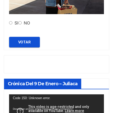
SI
NO
VOTAR
Crónica Del 9 De Enero – Juliaca
Reproductor
Code 150: Unknown error.
de
Descargar archivo: https://www.youtube.com/watch?