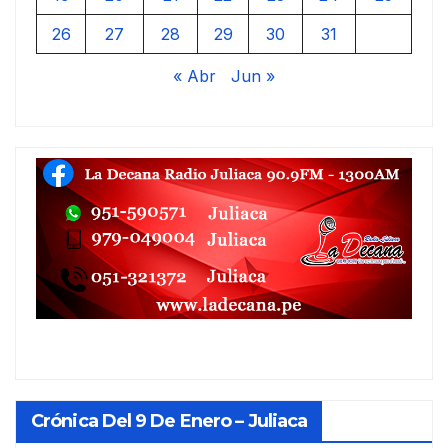
26
27
28
29
30
31
« Abr
Jun »
Crónica Del 9 De Enero – Juliaca