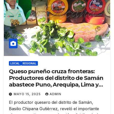
LOCAL
REGIONAL
Queso puneño cruza fronteras:
Productores del distrito de Samán
abastece Puno, Arequipa, Lima y
Bolivia y mira hacia Brasil
MAYO 15, 2025
ADMIN
El productor quesero del distrito de Samán,
Basilio Chipana Gutiérrez, reveló el importante