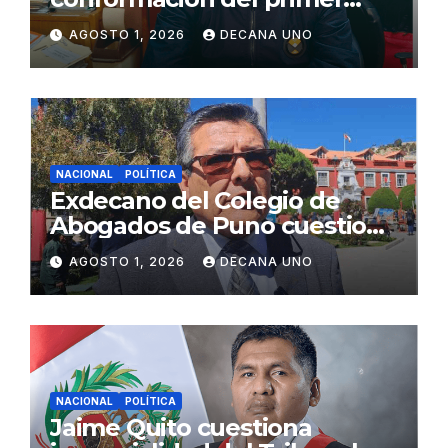
gabinete ministerial de Keiko
AGOSTO 1, 2026
DECANA UNO
Fujimori
NACIONAL
POLÍTICA
Exdecano del Colegio de
Abogados de Puno cuestiona
propuestas sobre seguridad
AGOSTO 1, 2026
DECANA UNO
ciudadana
NACIONAL
POLÍTICA
Jaime Quito cuestiona