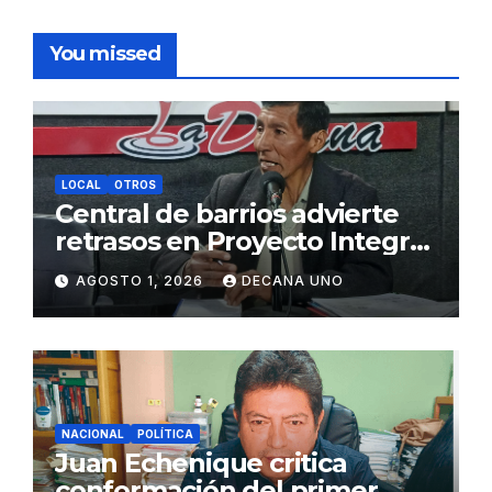
You missed
LOCAL
OTROS
Central de barrios advierte
retrasos en Proyecto Integral
de Agua y Alcantarillado para
AGOSTO 1, 2026
DECANA UNO
Juliaca
NACIONAL
POLÍTICA
Juan Echenique critica
conformación del primer