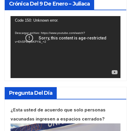
Crónica Del 9 De Enero – Juliaca
Reproductor
Code 150: Unknown error.
de
Descargar archivo: https://www.youtube.com/watch?
vídeo
v=EhSPkop8KPY&_=2
Pregunta Del Día
¿Esta usted de acuerdo que solo personas
vacunadas ingresen a espacios cerrados?