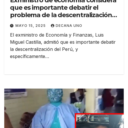
Exministro de economía considera
que es importante debatir el
problema de la descentralización
fiscal para beneficiar al interior del
MAYO 15, 2025
DECANA UNO
país
El exministro de Economía y Finanzas, Luis
Miguel Castilla, admitió que es importante debatir
la descentralización del Perú, y
específicamente…