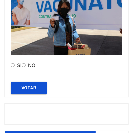
SI
NO
VOTAR