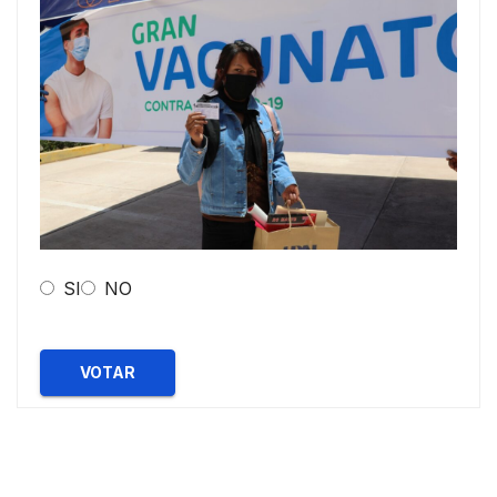
SI
NO
VOTAR