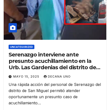
UNCATEGORIZED
Serenazgo interviene ante
presunto acuchillamiento en la
Urb. Las Gardenias del distrito de
San Miguel
MAYO 15, 2025
DECANA UNO
Una rápida acción del personal de Serenazgo del
distrito de San Miguel permitió atender
oportunamente un presunto caso de
acuchillamiento…