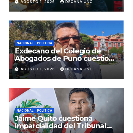
AGOSTO 1, 2026
DECANA UNO
Fujimori
NACIONAL
POLÍTICA
Exdecano del Colegio de
Abogados de Puno cuestiona
propuestas sobre seguridad
AGOSTO 1, 2026
DECANA UNO
ciudadana
NACIONAL
POLÍTICA
Jaime Quito cuestiona
imparcialidad del Tribunal