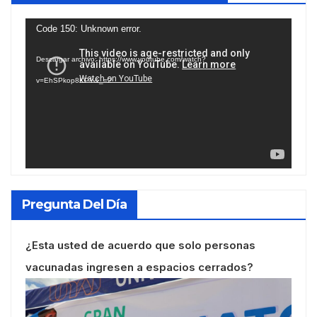
Reproductor
Code 150: Unknown error.
de
Descargar archivo: https://www.youtube.com/watch?
vídeo
v=EhSPkop8KPY&_=2
Pregunta Del Día
¿Esta usted de acuerdo que solo personas
vacunadas ingresen a espacios cerrados?