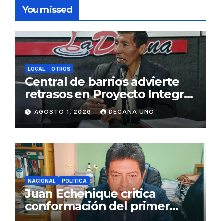
You missed
LOCAL
OTROS
Central de barrios advierte
retrasos en Proyecto Integral
de Agua y Alcantarillado para
AGOSTO 1, 2026
DECANA UNO
Juliaca
NACIONAL
POLÍTICA
Juan Echenique critica
conformación del primer
gabinete ministerial de Keiko