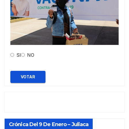
SI
NO
VOTAR
Crónica Del 9 De Enero – Juliaca