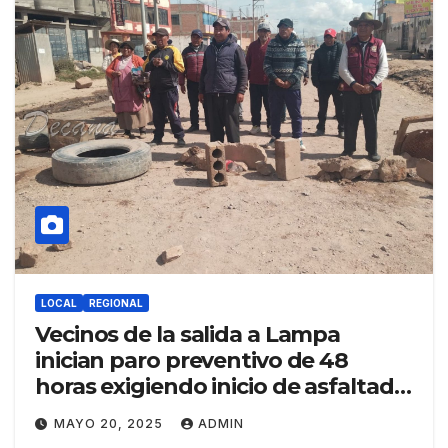
LOCAL
REGIONAL
Vecinos de la salida a Lampa
inician paro preventivo de 48
horas exigiendo inicio de asfaltado
de carretera Juliaca–Lampa
MAYO 20, 2025
ADMIN