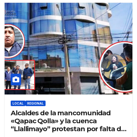
LOCAL
REGIONAL
Alcaldes de la mancomunidad
«Qapac Qolla» y la cuenca
“Llallimayo” protestan por falta de
proyectos y exigen transparencia