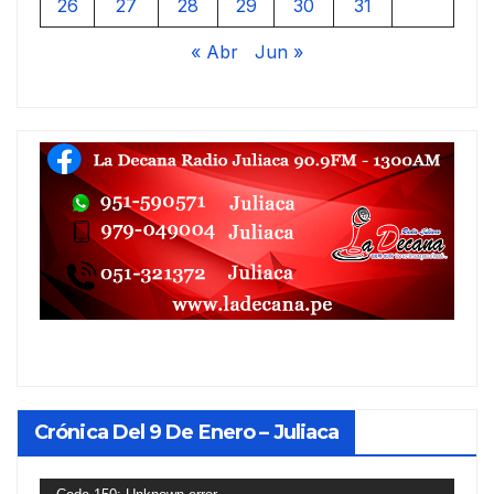
26
27
28
29
30
31
« Abr
Jun »
Crónica Del 9 De Enero – Juliaca