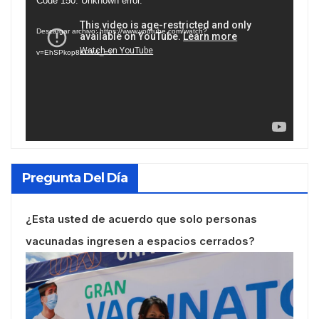
Reproductor
Code 150: Unknown error.
de
Descargar archivo: https://www.youtube.com/watch?
vídeo
v=EhSPkop8KPY&_=1
Pregunta Del Día
¿Esta usted de acuerdo que solo personas
vacunadas ingresen a espacios cerrados?