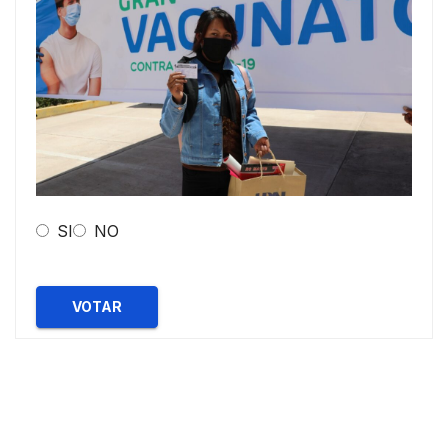
SI
NO
VOTAR