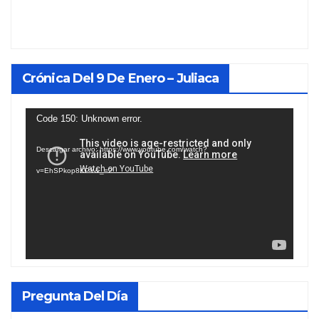
Crónica Del 9 De Enero – Juliaca
Reproductor
Code 150: Unknown error.
de
Descargar archivo: https://www.youtube.com/watch?
vídeo
v=EhSPkop8KPY&_=2
Pregunta Del Día