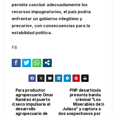
permite concluir adecuadamente los
recursos impugnatorios, el país podría
enfrentar un gobierno «ilegítimo y
precario», con consecuencias para la
estabilidad política.
FB
Para productor
PNP desarticula
Navegación
agropecuario Omar
presunta banda
Ramírez el puerto
criminal “Los
de
seco impulsaría el
Miserables de
desarrollo
Juliaca” y captura a
entradas
agropecuario de
dos sospechosos por