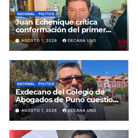
NACIONAL
POLÍTICA
Juan Echenique critica
conformación del primer
gabinete ministerial de Keiko
AGOSTO 1, 2026
DECANA UNO
Fujimori
NACIONAL
POLÍTICA
Exdecano del Colegio de
Abogados de Puno cuestiona
propuestas sobre seguridad
AGOSTO 1, 2026
DECANA UNO
ciudadana