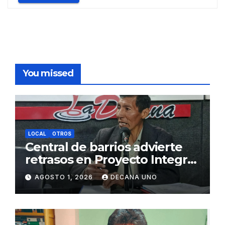
You missed
LOCAL
OTROS
Central de barrios advierte
retrasos en Proyecto Integral
de Agua y Alcantarillado para
AGOSTO 1, 2026
DECANA UNO
Juliaca