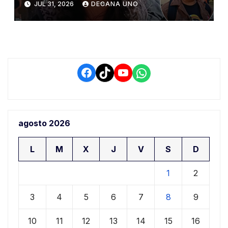
JUL 31, 2026
DECANA UNO
obra de pavimentación en la
rinconada Salcedo
Facebook
TikTok
YouTube
WhatsApp
agosto 2026
L
M
X
J
V
S
D
1
2
3
4
5
6
7
8
9
10
11
12
13
14
15
16