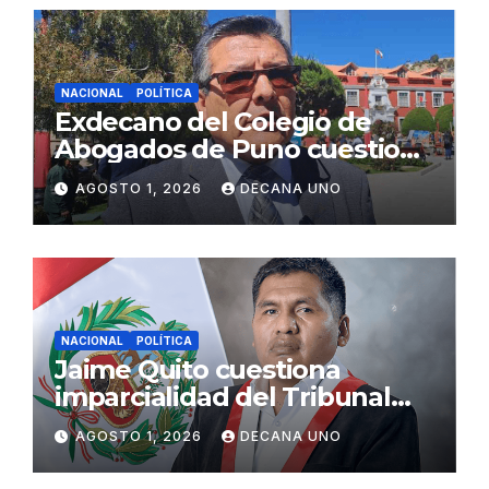
NACIONAL
POLÍTICA
Exdecano del Colegio de
Abogados de Puno cuestiona
propuestas sobre seguridad
AGOSTO 1, 2026
DECANA UNO
ciudadana
NACIONAL
POLÍTICA
Jaime Quito cuestiona
imparcialidad del Tribunal
Constitucional tras liberación
AGOSTO 1, 2026
DECANA UNO
de Ollanta Humala