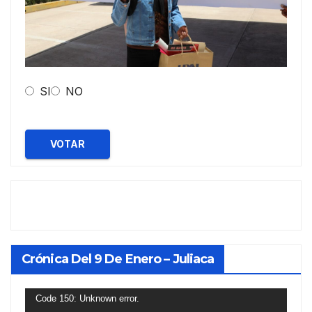
SI
NO
VOTAR
Crónica Del 9 De Enero – Juliaca
Reproductor
Code 150: Unknown error.