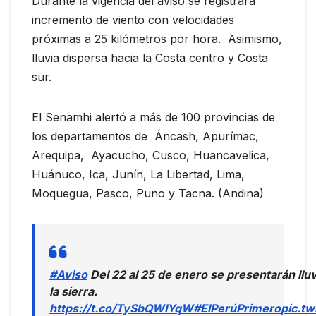
Durante la vigencia del aviso se registrará
incremento de viento con velocidades
próximas a 25 kilómetros por hora. Asimismo,
lluvia dispersa hacia la Costa centro y Costa
sur.
El Senamhi alertó a más de 100 provincias de
los departamentos de Áncash, Apurímac,
Arequipa, Ayacucho, Cusco, Huancavelica,
Huánuco, Ica, Junín, La Libertad, Lima,
Moquegua, Pasco, Puno y Tacna. (Andina)
#Aviso
Del 22 al 25 de enero se presentarán lluv
la sierra.
https://t.co/TySbQWIYqW
#ElPerúPrimero
pic.t