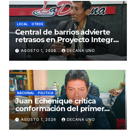
LOCAL
OTROS
Central de barrios advierte
retrasos en Proyecto Integral
de Agua y Alcantarillado para
AGOSTO 1, 2026
DECANA UNO
Juliaca
NACIONAL
POLÍTICA
Juan Echenique critica
conformación del primer
gabinete ministerial de Keiko
AGOSTO 1, 2026
DECANA UNO
Fujimori