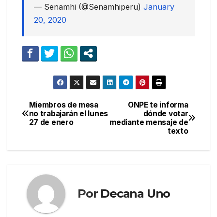
— Senamhi (@Senamhiperu)
January
20, 2020
Miembros de mesa
ONPE te informa
Navegación
no trabajarán el lunes
dónde votar
27 de enero
mediante mensaje de
de
texto
entradas
Por
Decana Uno