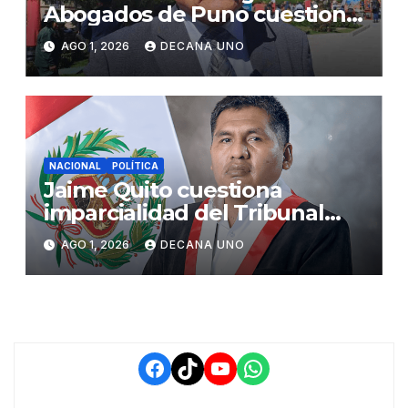
Abogados de Puno cuestiona
propuestas sobre seguridad
AGO 1, 2026
DECANA UNO
ciudadana
NACIONAL
POLÍTICA
Jaime Quito cuestiona
imparcialidad del Tribunal
Constitucional tras liberación
AGO 1, 2026
DECANA UNO
de Ollanta Humala
Facebook
TikTok
YouTube
WhatsApp