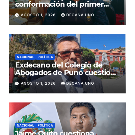
conformación del primer
gabinete ministerial de Keiko
AGOSTO 1, 2026
DECANA UNO
Fujimori
NACIONAL
POLÍTICA
Exdecano del Colegio de
Abogados de Puno cuestiona
propuestas sobre seguridad
AGOSTO 1, 2026
DECANA UNO
ciudadana
NACIONAL
POLÍTICA
Jaime Quito cuestiona