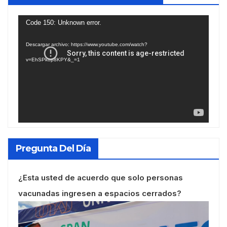
Reproductor
Code 150: Unknown error.
de
Descargar archivo: https://www.youtube.com/watch?
vídeo
v=EhSPkop8KPY&_=1
Pregunta Del Día
¿Esta usted de acuerdo que solo personas
vacunadas ingresen a espacios cerrados?