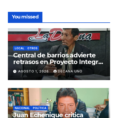
You missed
LOCAL
OTROS
Central de barrios advierte
retrasos en Proyecto Integral
de Agua y Alcantarillado para
AGOSTO 1, 2026
DECANA UNO
Juliaca
NACIONAL
POLÍTICA
Juan Echenique critica