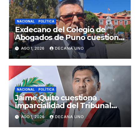
NACIONAL
POLÍTICA
Exdecano del Colegio de
Abogados de Puno cuestiona
propuestas sobre seguridad
AGO 1, 2026
DECANA UNO
ciudadana
NACIONAL
POLÍTICA
Jaime Quito cuestiona
imparcialidad del Tribunal
Constitucional tras liberación
AGO 1, 2026
DECANA UNO
de Ollanta Humala