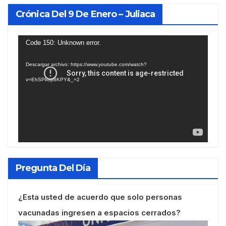
Crónica Del 9 De Enero – Juliaca
Reproductor
Code 150: Unknown error.
de
Descargar archivo: https://www.youtube.com/watch?
vídeo
v=EhSPkop8KPY&_=2
Pregunta Del Día
¿Esta usted de acuerdo que solo personas
vacunadas ingresen a espacios cerrados?