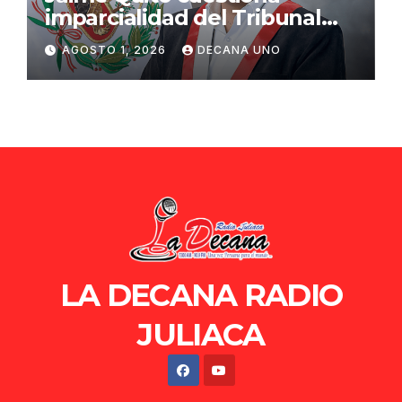
imparcialidad del Tribunal
Constitucional tras liberación
AGOSTO 1, 2026
DECANA UNO
de Ollanta Humala
LA DECANA RADIO
JULIACA