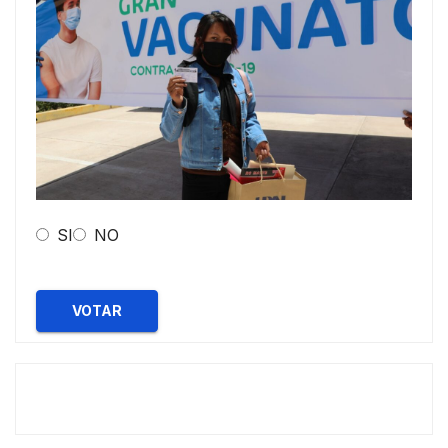
SI
NO
VOTAR