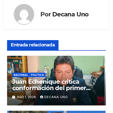
Por
Decana Uno
Entrada relacionada
NACIONAL
POLÍTICA
Juan Echenique critica
conformación del primer
gabinete ministerial de Keiko
AGO 1, 2026
DECANA UNO
Fujimori