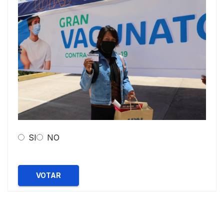
SI
NO
VOTAR