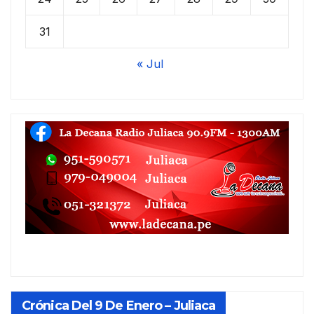
31
« Jul
Crónica Del 9 De Enero – Juliaca