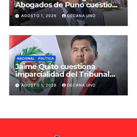
Abogados de Puno cuestiona
propuestas sobre seguridad
AGOSTO 1, 2026
DECANA UNO
ciudadana
NACIONAL
POLÍTICA
Jaime Quito cuestiona
imparcialidad del Tribunal
Constitucional tras liberación
AGOSTO 1, 2026
DECANA UNO
de Ollanta Humala