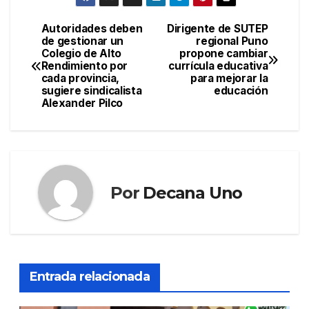
Autoridades deben
Dirigente de SUTEP
Navegación
de gestionar un
regional Puno
Colegio de Alto
propone cambiar
de
Rendimiento por
currícula educativa
cada provincia,
para mejorar la
entradas
sugiere sindicalista
educación
Alexander Pilco
Por
Decana Uno
Entrada relacionada