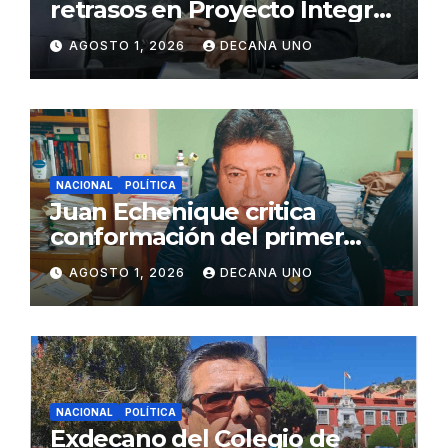
retrasos en Proyecto Integral
de Agua y Alcantarillado para
AGOSTO 1, 2026
DECANA UNO
Juliaca
NACIONAL
POLÍTICA
Juan Echenique critica
conformación del primer
gabinete ministerial de Keiko
AGOSTO 1, 2026
DECANA UNO
Fujimori
NACIONAL
POLÍTICA
Exdecano del Colegio de