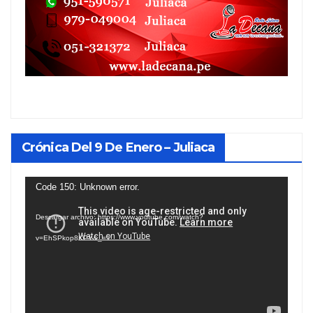
Crónica Del 9 De Enero – Juliaca
Reproductor
Code 150: Unknown error.
de
Descargar archivo: https://www.youtube.com/watch?
vídeo
v=EhSPkop8KPY&_=1