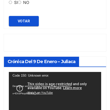
SI
NO
VOTAR
Crónica Del 9 De Enero – Juliaca
Reproductor
Code 150: Unknown error.
de
Descargar archivo: https://www.youtube.com/watch?
vídeo
v=EhSPkop8KPY&_=2