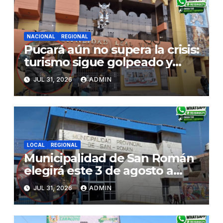
NACIONAL
REGIONAL
Pucará aún no supera la crisis:
turismo sigue golpeado y
alcaldesa exige al nuevo
JUL 31, 2026
ADMIN
Gobierno fondos para obras
paralizadas
LOCAL
REGIONAL
Municipalidad de San Román
elegirá este 3 de agosto a
representantes del Comité
JUL 31, 2026
ADMIN
de Seguridad y Salud en el
Trabajo