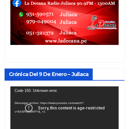
Crónica Del 9 De Enero – Juliaca
Reproductor
Code 150: Unknown error.
de
Descargar archivo: https://www.youtube.com/watch?
vídeo
v=EhSPkop8KPY&_=1