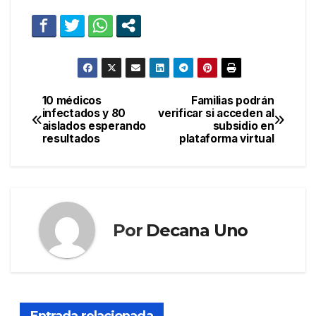
10 médicos
Familias podrán
Navegación
infectados y 80
verificar si acceden al
aislados esperando
subsidio en
de
resultados
plataforma virtual
entradas
Por
Decana Uno
Entrada relacionada