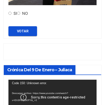
SI
NO
VOTAR
Crónica Del 9 De Enero – Juliaca
Reproductor
Code 150: Unknown error.
de
Descargar archivo: https://www.youtube.com/watch?
vídeo
v=EhSPkop8KPY&_=2