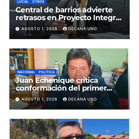
LOCAL
OTROS
Central de barrios advierte
retrasos en Proyecto Integral
de Agua y Alcantarillado para
AGOSTO 1, 2026
DECANA UNO
Juliaca
NACIONAL
POLÍTICA
Juan Echenique critica
conformación del primer
gabinete ministerial de Keiko
AGOSTO 1, 2026
DECANA UNO
Fujimori