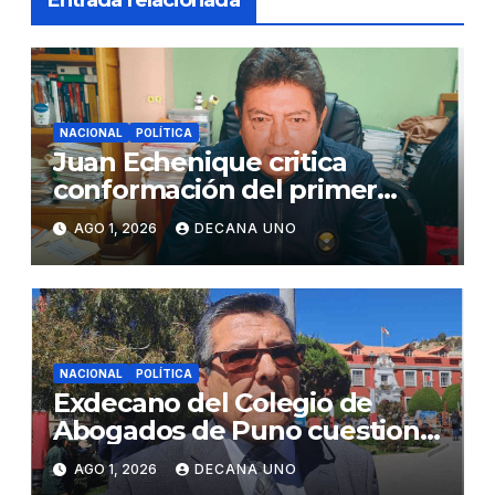
NACIONAL
POLÍTICA
Juan Echenique critica
conformación del primer
gabinete ministerial de Keiko
AGO 1, 2026
DECANA UNO
Fujimori
NACIONAL
POLÍTICA
Exdecano del Colegio de
Abogados de Puno cuestiona
propuestas sobre seguridad
AGO 1, 2026
DECANA UNO
ciudadana