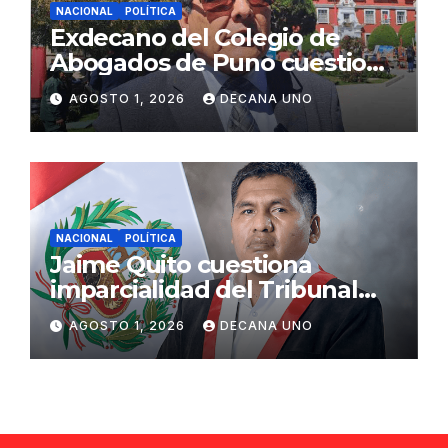
NACIONAL
POLÍTICA
Exdecano del Colegio de
Abogados de Puno cuestiona
propuestas sobre seguridad
AGOSTO 1, 2026
DECANA UNO
ciudadana
NACIONAL
POLÍTICA
Jaime Quito cuestiona
imparcialidad del Tribunal
Constitucional tras liberación
AGOSTO 1, 2026
DECANA UNO
de Ollanta Humala