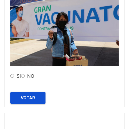
SI
NO
VOTAR