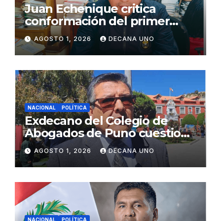
Juan Echenique critica
conformación del primer
gabinete ministerial de Keiko
AGOSTO 1, 2026
DECANA UNO
Fujimori
NACIONAL
POLÍTICA
Exdecano del Colegio de
Abogados de Puno cuestiona
propuestas sobre seguridad
AGOSTO 1, 2026
DECANA UNO
ciudadana
NACIONAL
POLÍTICA