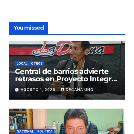
You missed
LOCAL
OTROS
Central de barrios advierte
retrasos en Proyecto Integral
de Agua y Alcantarillado para
AGOSTO 1, 2026
DECANA UNO
Juliaca
NACIONAL
POLÍTICA