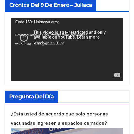
Crónica Del 9 De Enero – Juliaca
Reproductor
Code 150: Unknown error.
de
Descargar archivo: https://www.youtube.com/watch?
vídeo
v=EhSPkop8KPY&_=1
Pregunta Del Día
¿Esta usted de acuerdo que solo personas
vacunadas ingresen a espacios cerrados?