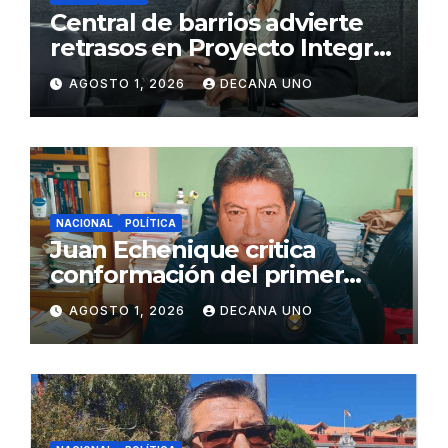
Central de barrios advierte
retrasos en Proyecto Integral
de Agua y Alcantarillado para
AGOSTO 1, 2026
DECANA UNO
Juliaca
NACIONAL
POLÍTICA
Juan Echenique critica
conformación del primer
gabinete ministerial de Keiko
AGOSTO 1, 2026
DECANA UNO
Fujimori