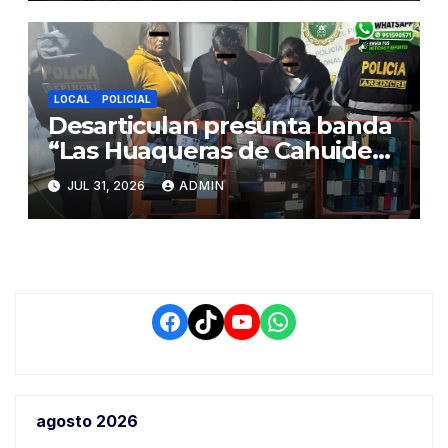
a Juliaca
LOCAL
POLICIAL
Desarticulan presunta banda
“Las Huaqueras de Cahuide”
y decomisan 96 celulares en
JUL 31, 2026
ADMIN
operativo policial en Juliaca
Facebook
TikTok
YouTube
WhatsApp
agosto 2026