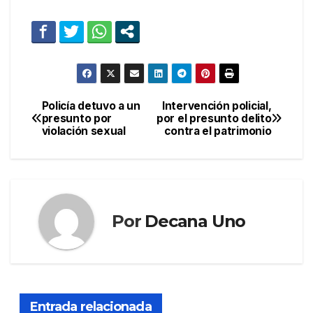
Policía detuvo a un
Intervención policial,
Navegación
presunto por
por el presunto delito
violación sexual
contra el patrimonio
de
entradas
Por
Decana Uno
Entrada relacionada