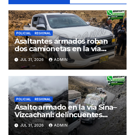
POLICIAL
REGIONAL
Asaltantes armados roban
dos camionetas en la vía
Sina–Juliaca y escaparían
JUL 31, 2026
ADMIN
hacia Bolivia tras
enfrentamiento con ronderos
POLICIAL
REGIONAL
Asalto armado en la vía Sina–
Vizcachani: delincuentes
roban pertenencias y se
JUL 31, 2026
ADMIN
llevan dos camionetas rumbo