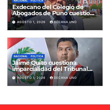
NACIONAL
POLÍTICA
Exdecano del Colegio de
Abogados de Puno cuestiona
propuestas sobre seguridad
AGOSTO 1, 2026
DECANA UNO
ciudadana
NACIONAL
POLÍTICA
Jaime Quito cuestiona
imparcialidad del Tribunal
Constitucional tras liberación
AGOSTO 1, 2026
DECANA UNO
de Ollanta Humala