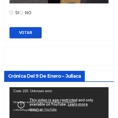
SI
NO
VOTAR
Crónica Del 9 De Enero – Juliaca
Reproductor
Code 150: Unknown error.
de
Descargar archivo: https://www.youtube.com/watch?
vídeo
v=EhSPkop8KPY&_=2