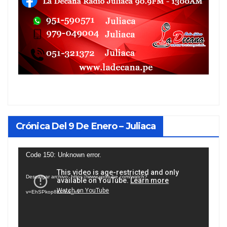
Crónica Del 9 De Enero – Juliaca
Reproductor
Code 150: Unknown error.
de
Descargar archivo: https://www.youtube.com/watch?
vídeo
v=EhSPkop8KPY&_=1