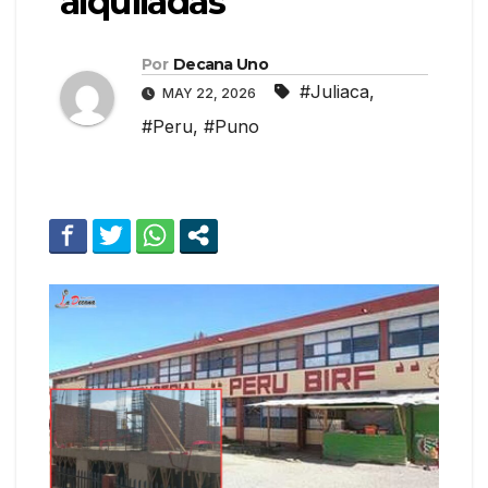
alquiladas
Por
Decana Uno
#Juliaca
,
MAY 22, 2026
#Peru
,
#Puno