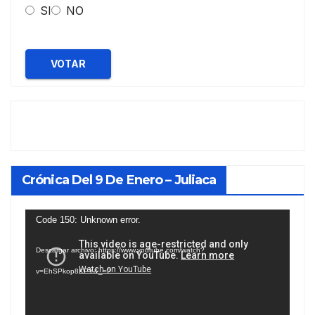
SI
NO
VOTAR
Crónica Del 9 De Enero – Juliaca
Reproductor
Code 150: Unknown error.
de
Descargar archivo: https://www.youtube.com/watch?
vídeo
v=EhSPkop8KPY&_=2