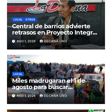
LOCAL
OTROS
Central de barrios advierte
retrasos en Proyecto Integral
de Agua y Alcantarillado para
AGO 1, 2026
DECANA UNO
Juliaca
LOCAL
Miles madrugaran el 1 de
agosto para buscar
piedrecillas en los ríos y
AGO 1, 2026
DECANA UNO
realizar la challa por la
riqueza y la prosperidad