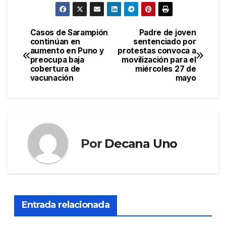
Casos de Sarampión
Padre de joven
Navegación
continúan en
sentenciado por
aumento en Puno y
protestas convoca a
de
preocupa baja
movilización para el
cobertura de
miércoles 27 de
entradas
vacunación
mayo
Por
Decana Uno
Entrada relacionada