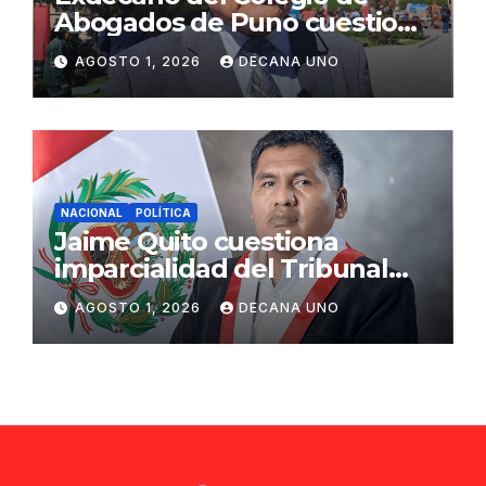
Abogados de Puno cuestiona
propuestas sobre seguridad
AGOSTO 1, 2026
DECANA UNO
ciudadana
NACIONAL
POLÍTICA
Jaime Quito cuestiona
imparcialidad del Tribunal
Constitucional tras liberación
AGOSTO 1, 2026
DECANA UNO
de Ollanta Humala