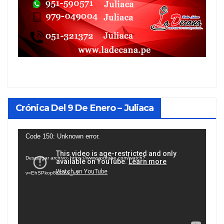
Crónica Del 9 De Enero – Juliaca
Reproductor
Code 150: Unknown error.
de
Descargar archivo: https://www.youtube.com/watch?
vídeo
v=EhSPkop8KPY&_=1