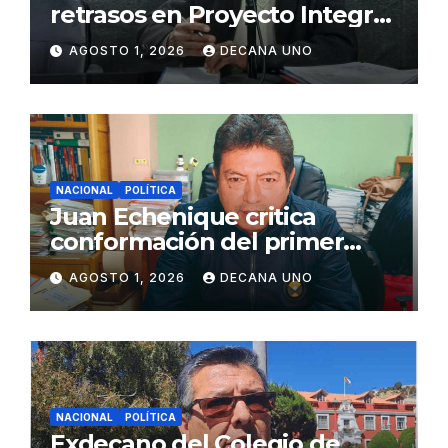
retrasos en Proyecto Integral
de Agua y Alcantarillado para
AGOSTO 1, 2026
DECANA UNO
Juliaca
NACIONAL
POLÍTICA
Juan Echenique critica
conformación del primer
gabinete ministerial de Keiko
AGOSTO 1, 2026
DECANA UNO
Fujimori
NACIONAL
POLÍTICA
Exdecano del Colegio de