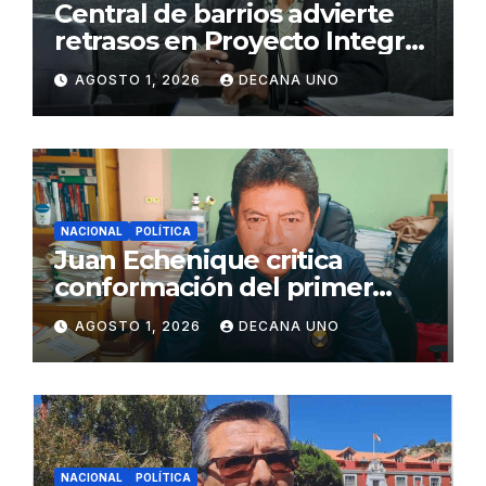
Central de barrios advierte
retrasos en Proyecto Integral
de Agua y Alcantarillado para
AGOSTO 1, 2026
DECANA UNO
Juliaca
NACIONAL
POLÍTICA
Juan Echenique critica
conformación del primer
gabinete ministerial de Keiko
AGOSTO 1, 2026
DECANA UNO
Fujimori
NACIONAL
POLÍTICA