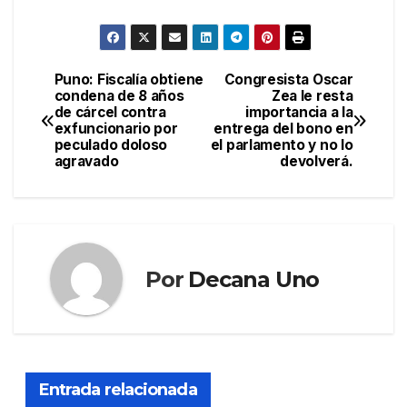
Puno: Fiscalía obtiene
Congresista Oscar
Navegación
condena de 8 años
Zea le resta
de cárcel contra
importancia a la
de
exfuncionario por
entrega del bono en
peculado doloso
el parlamento y no lo
entradas
agravado
devolverá.
Por
Decana Uno
Entrada relacionada