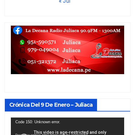
« Jul
Crónica Del 9 De Enero – Juliaca
Reproductor
Code 150: Unknown error.
de
Descargar archivo: https://www.youtube.com/watch?