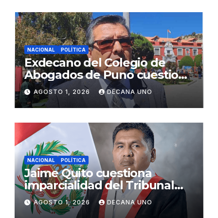
NACIONAL
POLÍTICA
Exdecano del Colegio de
Abogados de Puno cuestiona
propuestas sobre seguridad
AGOSTO 1, 2026
DECANA UNO
ciudadana
NACIONAL
POLÍTICA
Jaime Quito cuestiona
imparcialidad del Tribunal
Constitucional tras liberación
AGOSTO 1, 2026
DECANA UNO
de Ollanta Humala