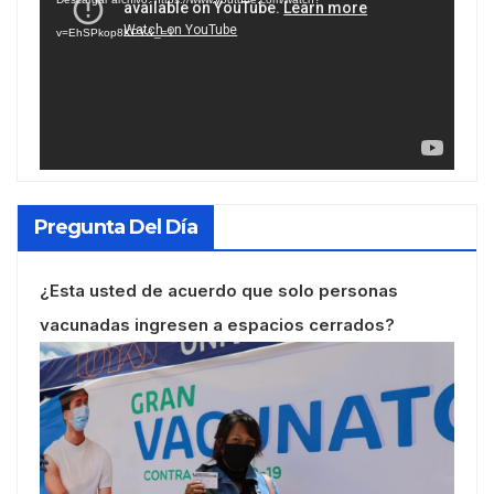
vídeo
v=EhSPkop8KPY&_=1
Pregunta Del Día
¿Esta usted de acuerdo que solo personas
vacunadas ingresen a espacios cerrados?