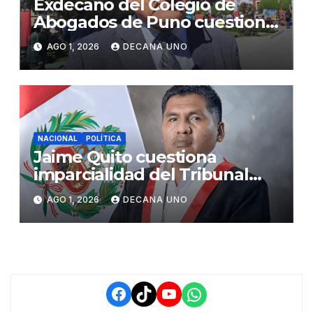
Exdecano del Colegio de
Abogados de Puno cuestiona
propuestas sobre seguridad
AGO 1, 2026
DECANA UNO
ciudadana
NACIONAL
POLÍTICA
Jaime Quito cuestiona
imparcialidad del Tribunal
Constitucional tras liberación
AGO 1, 2026
DECANA UNO
de Ollanta Humala
Facebook
TikTok
YouTube
WhatsApp