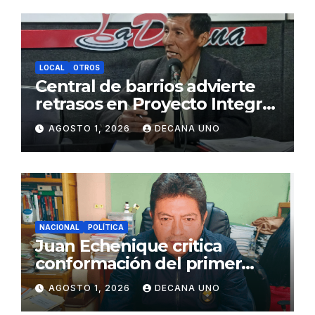
LOCAL
OTROS
Central de barrios advierte
retrasos en Proyecto Integral
de Agua y Alcantarillado para
AGOSTO 1, 2026
DECANA UNO
Juliaca
NACIONAL
POLÍTICA
Juan Echenique critica
conformación del primer
gabinete ministerial de Keiko
AGOSTO 1, 2026
DECANA UNO
Fujimori