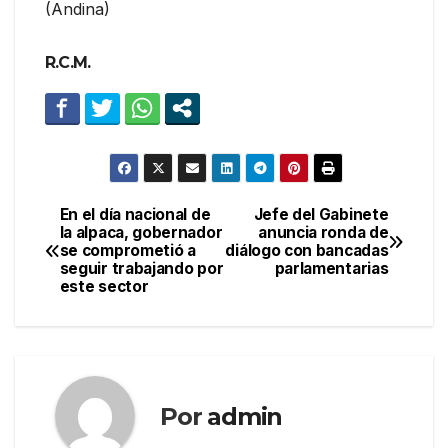
(Andina)
R.C.M.
En el día nacional de
Jefe del Gabinete
Navegación
la alpaca, gobernador
anuncia ronda de
se comprometió a
diálogo con bancadas
de
seguir trabajando por
parlamentarias
este sector
entradas
Por
admin