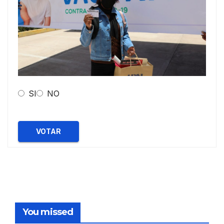
SI
NO
VOTAR
You missed