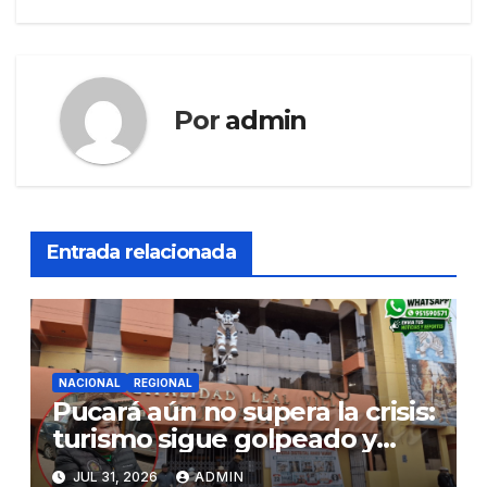
Por
admin
Entrada relacionada
NACIONAL
REGIONAL
Pucará aún no supera la crisis:
turismo sigue golpeado y
alcaldesa exige al nuevo
JUL 31, 2026
ADMIN