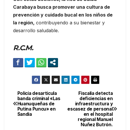
Carabaya busca promover una cultura de
prevención y cuidado bucal en los niños de
la región,
contribuyendo a su bienestar y
desarrollo saludable.
R.C.M.
Policía desarticula
Fiscalía detecta
Navegación
banda criminal «Las
deficiencias en
Huanuqueñas de
infraestructura y
de
Putina Puncu» en
escasez de personal
Sandia
en el hospital
entradas
regional Manuel
Nuñez Butrón.