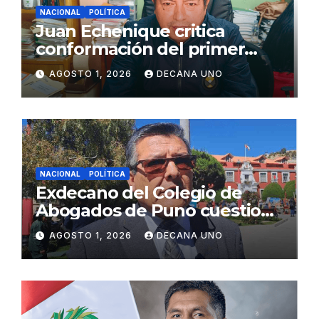
NACIONAL
POLÍTICA
Juan Echenique critica
conformación del primer
gabinete ministerial de Keiko
AGOSTO 1, 2026
DECANA UNO
Fujimori
NACIONAL
POLÍTICA
Exdecano del Colegio de
Abogados de Puno cuestiona
propuestas sobre seguridad
AGOSTO 1, 2026
DECANA UNO
ciudadana