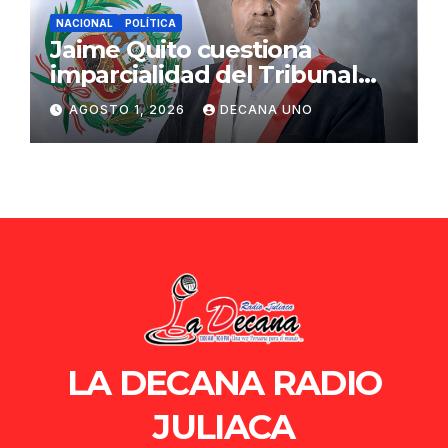
NACIONAL
POLÍTICA
Jaime Quito cuestiona
imparcialidad del Tribunal
Constitucional tras liberación
AGOSTO 1, 2026
DECANA UNO
de Ollanta Humala
LA DECANA RADIO
JULIACA