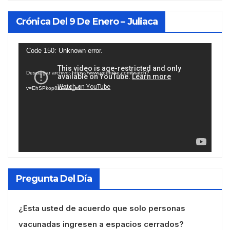
Crónica Del 9 De Enero – Juliaca
Reproductor
Code 150: Unknown error.
de
Descargar archivo: https://www.youtube.com/watch?
vídeo
v=EhSPkop8KPY&_=1
Pregunta Del Día
¿Esta usted de acuerdo que solo personas
vacunadas ingresen a espacios cerrados?