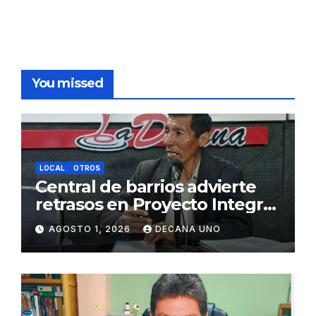
You missed
LOCAL
OTROS
Central de barrios advierte
retrasos en Proyecto Integral
de Agua y Alcantarillado para
AGOSTO 1, 2026
DECANA UNO
Juliaca