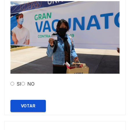
SI
NO
VOTAR