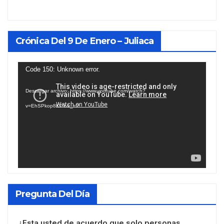
Crónica Del 9 De Enero – Juliaca
Reproductor
Code 150: Unknown error.
de
Descargar archivo: https://www.youtube.com/watch?
vídeo
v=EhSPkop8KPY&_=2
Pregunta Del Día
¿Esta usted de acuerdo que solo personas