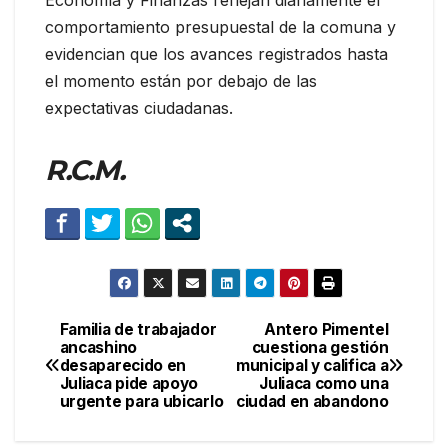
Economía y Finanzas reflejan diariamente el
comportamiento presupuestal de la comuna y
evidencian que los avances registrados hasta
el momento están por debajo de las
expectativas ciudadanas.
R.C.M.
Familia de trabajador
Antero Pimentel
Navegación
ancashino
cuestiona gestión
desaparecido en
municipal y califica a
de
Juliaca pide apoyo
Juliaca como una
urgente para ubicarlo
ciudad en abandono
entradas