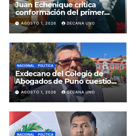
Juan Echenique critica
conformación del primer
gabinete ministerial de Keiko
AGOSTO 1, 2026
DECANA UNO
Fujimori
NACIONAL
POLÍTICA
Exdecano del Colegio de
Abogados de Puno cuestiona
propuestas sobre seguridad
AGOSTO 1, 2026
DECANA UNO
ciudadana
NACIONAL
POLÍTICA