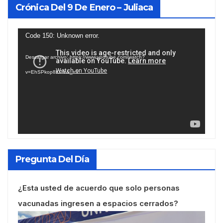
Crónica Del 9 De Enero – Juliaca
Reproductor
Code 150: Unknown error.
de
Descargar archivo: https://www.youtube.com/watch?
vídeo
v=EhSPkop8KPY&_=1
Pregunta Del Día
¿Esta usted de acuerdo que solo personas
vacunadas ingresen a espacios cerrados?