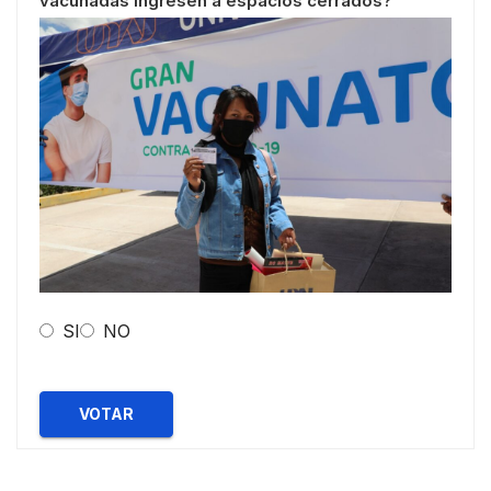
vacunadas ingresen a espacios cerrados?
SI
NO
VOTAR