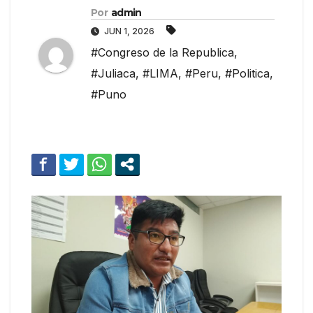
Por
admin
JUN 1, 2026
#Congreso de la Republica
,
#Juliaca
,
#LIMA
,
#Peru
,
#Politica
,
#Puno