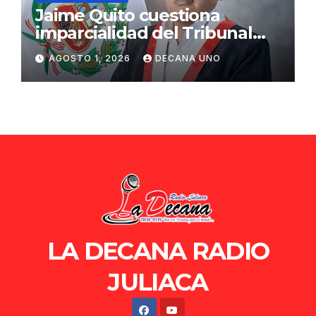
Jaime Quito cuestiona
imparcialidad del Tribunal
Constitucional tras liberación
AGOSTO 1, 2026
DECANA UNO
de Ollanta Humala
LA DECANA RADIO
JULIACA