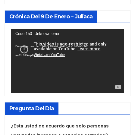
Crónica Del 9 De Enero – Juliaca
Reproductor
Code 150: Unknown error.
de
Descargar archivo: https://www.youtube.com/watch?
vídeo
v=EhSPkop8KPY&_=2
Pregunta Del Día
¿Esta usted de acuerdo que solo personas