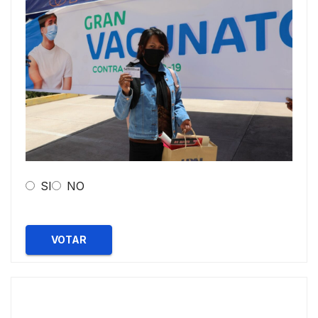
SI
NO
VOTAR