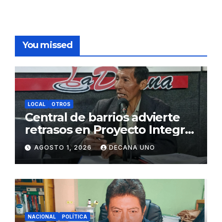
You missed
LOCAL
OTROS
Central de barrios advierte
retrasos en Proyecto Integral
de Agua y Alcantarillado para
AGOSTO 1, 2026
DECANA UNO
Juliaca
NACIONAL
POLÍTICA