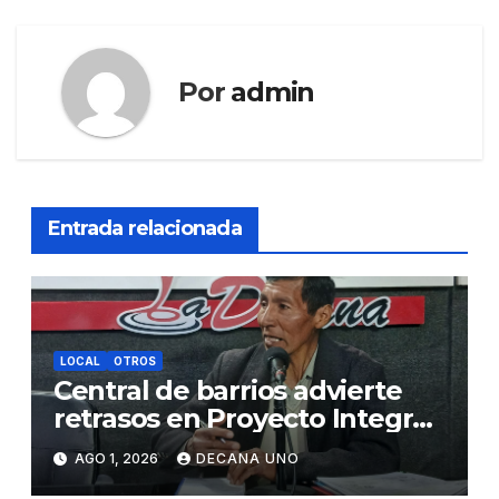
Por
admin
Entrada relacionada
LOCAL
OTROS
Central de barrios advierte
retrasos en Proyecto Integral
de Agua y Alcantarillado para
AGO 1, 2026
DECANA UNO
Juliaca