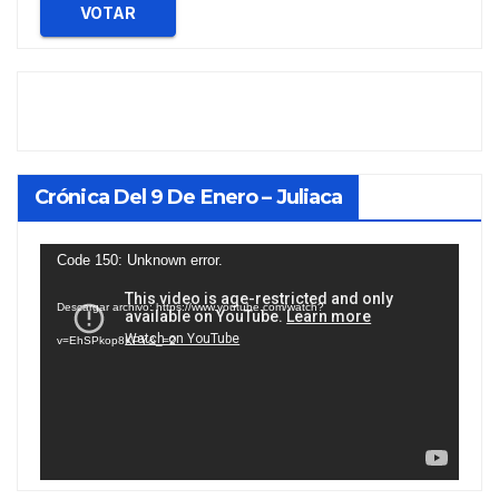
VOTAR
Crónica Del 9 De Enero – Juliaca
Reproductor
Code 150: Unknown error.
de
Descargar archivo: https://www.youtube.com/watch?
vídeo
v=EhSPkop8KPY&_=2