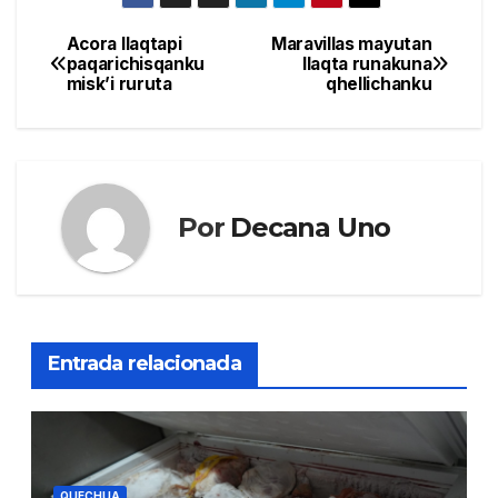
Acora llaqtapi
Maravillas mayutan
Navegación
paqarichisqanku
llaqta runakuna
misk’i ruruta
qhellichanku
de
entradas
Por
Decana Uno
Entrada relacionada
QUECHUA