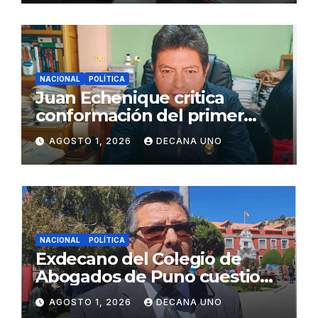
NACIONAL
POLÍTICA
Juan Echenique critica
conformación del primer
gabinete ministerial de Keiko
AGOSTO 1, 2026
DECANA UNO
Fujimori
NACIONAL
POLÍTICA
Exdecano del Colegio de
Abogados de Puno cuestiona
propuestas sobre seguridad
AGOSTO 1, 2026
DECANA UNO
ciudadana