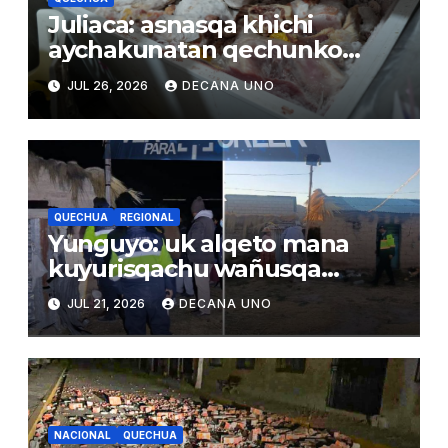
Juliaca: asnasqa khichi
aychakunatan qechunko
qhatuna wasikunamanta
JUL 26, 2026
DECANA UNO
QUECHUA
REGIONAL
Yunguyo: uk alqeto mana
kuyurisqachu wañusqa
uywaqnimpaq larunmanta
JUL 21, 2026
DECANA UNO
NACIONAL
QUECHUA