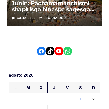
Junín: Pachamamanchismi
shapirisqa hinaspa saqesqa
wañusqakunata
JUL 19, 2026
DECANA UNO
Facebook
TikTok
YouTube
WhatsApp
agosto 2026
L
M
X
J
V
S
D
1
2