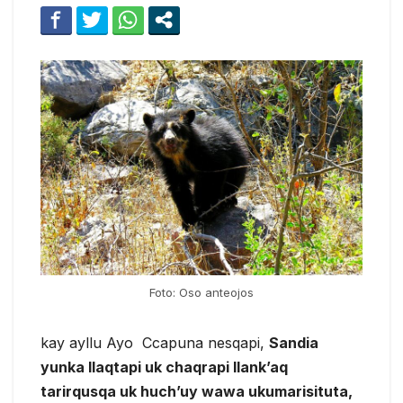
Foto: Oso anteojos
kay ayllu Ayo Ccapuna nesqapi,
Sandia
yunka llaqtapi uk chaqrapi llank’aq
tarirqusqa uk huch’uy wawa ukumarisituta,