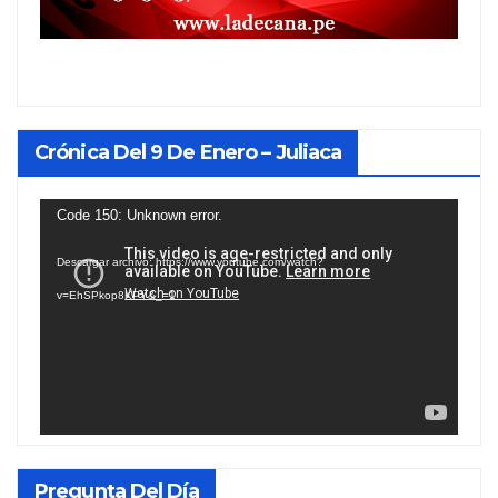
Crónica Del 9 De Enero – Juliaca
Reproductor
Code 150: Unknown error.
de
Descargar archivo: https://www.youtube.com/watch?
vídeo
v=EhSPkop8KPY&_=1
Pregunta Del Día