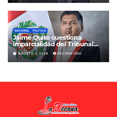
NACIONAL
POLÍTICA
Jaime Quito cuestiona
imparcialidad del Tribunal
Constitucional tras liberación
AGOSTO 1, 2026
DECANA UNO
de Ollanta Humala