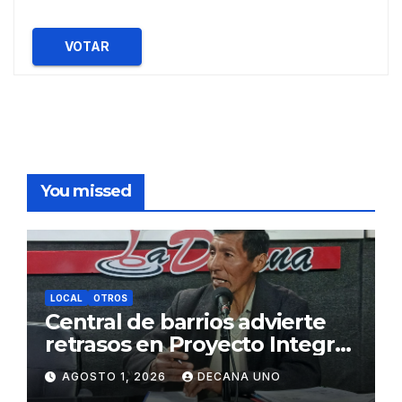
VOTAR
You missed
LOCAL
OTROS
Central de barrios advierte
retrasos en Proyecto Integral
de Agua y Alcantarillado para
AGOSTO 1, 2026
DECANA UNO
Juliaca