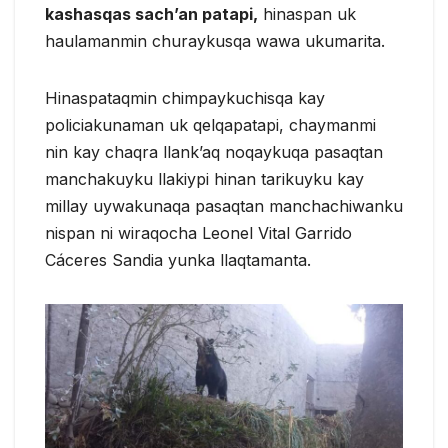
kashasqas sach’an patapi,
hinaspan uk
haulamanmin churaykusqa wawa ukumarita.
Hinaspataqmin chimpaykuchisqa kay
policiakunaman uk qelqapatapi, chaymanmi
nin kay chaqra llank’aq noqaykuqa pasaqtan
manchakuyku llakiypi hinan tarikuyku kay
millay uywakunaqa pasaqtan manchachiwanku
nispan ni wiraqocha Leonel Vital Garrido
Cáceres Sandia yunka llaqtamanta.