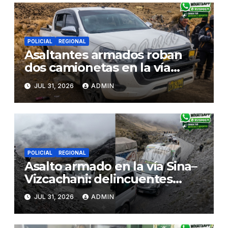
POLICIAL
REGIONAL
Asaltantes armados roban
dos camionetas en la vía
Sina–Juliaca y escaparían
JUL 31, 2026
ADMIN
hacia Bolivia tras
enfrentamiento con ronderos
POLICIAL
REGIONAL
Asalto armado en la vía Sina–
Vizcachani: delincuentes
roban pertenencias y se
JUL 31, 2026
ADMIN
llevan dos camionetas rumbo
a Juliaca