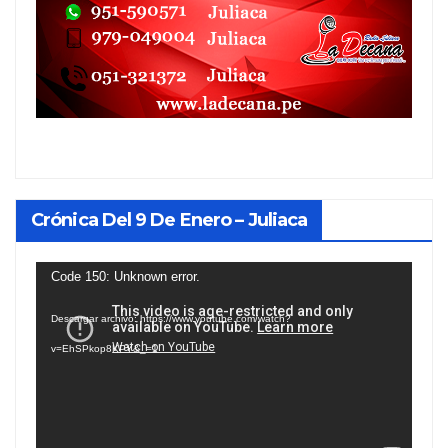
Crónica Del 9 De Enero – Juliaca
Reproductor
Code 150: Unknown error.
de
Descargar archivo: https://www.youtube.com/watch?
vídeo
v=EhSPkop8KPY&_=1