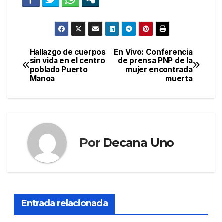
Hallazgo de cuerpos
En Vivo: Conferencia
Navegación
sin vida en el centro
de prensa PNP de la
poblado Puerto
mujer encontrada
de
Manoa
muerta
entradas
Por
Decana Uno
Entrada relacionada