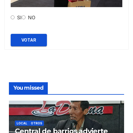
SI
NO
VOTAR
You missed
LOCAL
OTROS
Central de barrios advierte