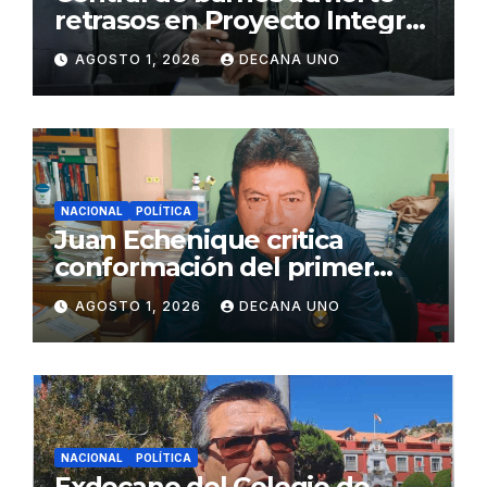
retrasos en Proyecto Integral
de Agua y Alcantarillado para
AGOSTO 1, 2026
DECANA UNO
Juliaca
NACIONAL
POLÍTICA
Juan Echenique critica
conformación del primer
gabinete ministerial de Keiko
AGOSTO 1, 2026
DECANA UNO
Fujimori
NACIONAL
POLÍTICA
Exdecano del Colegio de