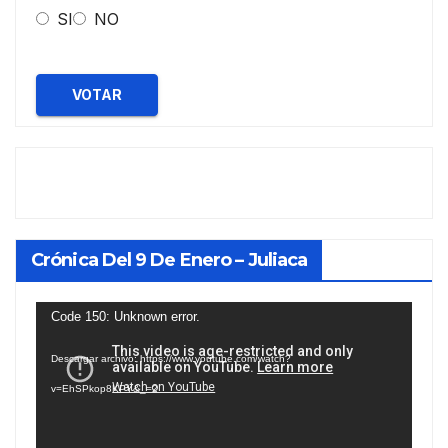
SI
NO
VOTAR
Crónica Del 9 De Enero – Juliaca
Reproductor
Code 150: Unknown error.
de
Descargar archivo: https://www.youtube.com/watch?
vídeo
v=EhSPkop8KPY&_=2