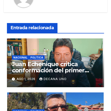
Entrada relacionada
NACIONAL
POLÍTICA
Juan Echenique critica
conformación del primer
gabinete ministerial de Keiko
AGO 1, 2026
DECANA UNO
Fujimori