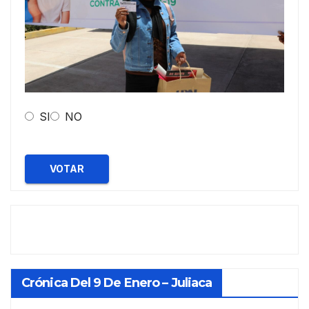
SI
NO
VOTAR
Crónica Del 9 De Enero – Juliaca