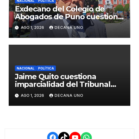
NACIONAL
POLÍTICA
Exdecano del Colegio de
Abogados de Puno cuestiona
propuestas sobre seguridad
AGO 1, 2026
DECANA UNO
ciudadana
NACIONAL
POLÍTICA
Jaime Quito cuestiona
imparcialidad del Tribunal
Constitucional tras liberación
AGO 1, 2026
DECANA UNO
de Ollanta Humala
Facebook
TikTok
YouTube
WhatsApp