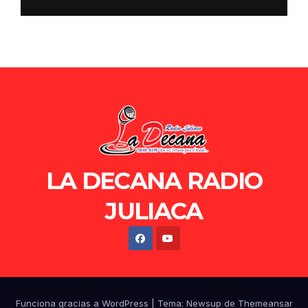
de Ollanta Humala
LA DECANA RADIO
JULIACA
Funciona gracias a WordPress
|
Tema: Newsup de
Themeansar