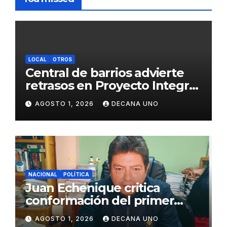
LOCAL
OTROS
Central de barrios advierte
retrasos en Proyecto Integral
de Agua y Alcantarillado para
AGOSTO 1, 2026
DECANA UNO
Juliaca
NACIONAL
POLÍTICA
Juan Echenique critica
conformación del primer
gabinete ministerial de Keiko
AGOSTO 1, 2026
DECANA UNO
Fujimori