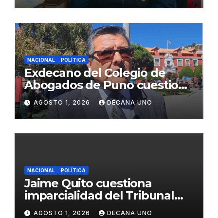
NACIONAL
POLÍTICA
Exdecano del Colegio de
Abogados de Puno cuestiona
propuestas sobre seguridad
AGOSTO 1, 2026
DECANA UNO
ciudadana
NACIONAL
POLÍTICA
Jaime Quito cuestiona
imparcialidad del Tribunal
Constitucional tras liberación
AGOSTO 1, 2026
DECANA UNO