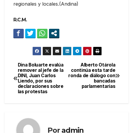
regionales y locales.(Andina)
R.C.M.
Dina Boluarte evalúa
Alberto Otárola
Navegación
remover al jefe de la
continúa esta tarde
DINI, Juan Carlos
ronda de diálogo con
de
Liendo, por sus
bancadas
declaraciones sobre
parlamentarias
entradas
las protestas
Por
admin