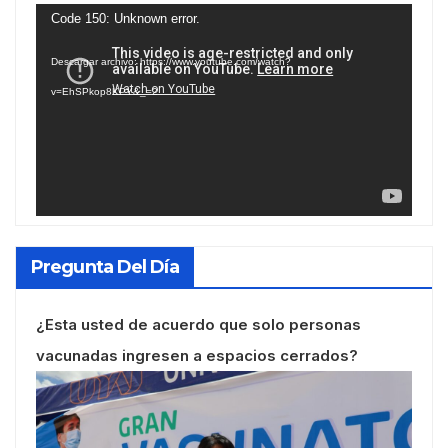
Reproductor
Code 150: Unknown error.
de
Descargar archivo: https://www.youtube.com/watch?
vídeo
v=EhSPkop8KPY&_=2
Pregunta Del Día
¿Esta usted de acuerdo que solo personas
vacunadas ingresen a espacios cerrados?